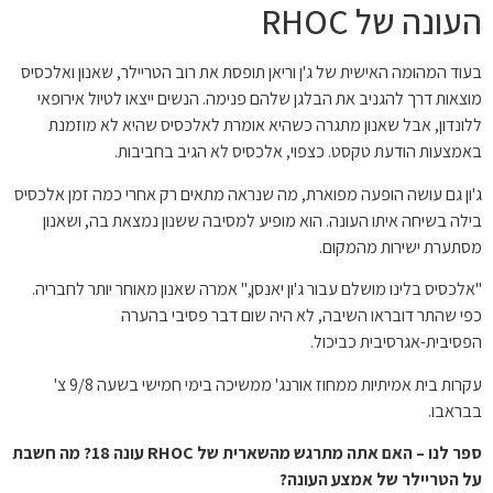
העונה של RHOC
בעוד המהומה האישית של ג'ן וריאן תופסת את רוב הטריילר, שאנון ואלכסיס
מוצאות דרך להגניב את הבלגן שלהם פנימה. הנשים ייצאו לטיול אירופאי
ללונדון, אבל שאנון מתגרה כשהיא אומרת לאלכסיס שהיא לא מוזמנת
באמצעות הודעת טקסט. כצפוי, אלכסיס לא הגיב בחביבות.
ג'ון גם עושה הופעה מפוארת, מה שנראה מתאים רק אחרי כמה זמן אלכסיס
בילה בשיחה איתו העונה. הוא מופיע למסיבה ששנון נמצאת בה, ושאנון
מסתערת ישירות מהמקום.
"אלכסיס בלינו מושלם עבור ג'ון יאנסן," אמרה שאנון מאוחר יותר לחבריה.
כפי שהתר דובראו השיבה, לא היה שום דבר פסיבי בהערה
הפסיבית-אגרסיבית כביכול.
עקרות בית אמיתיות ממחוז אורנג' ממשיכה בימי חמישי בשעה 9/8 צ'
בבראבו.
ספר לנו – האם אתה מתרגש מהשארית של RHOC עונה 18? מה חשבת
על הטריילר של אמצע העונה?