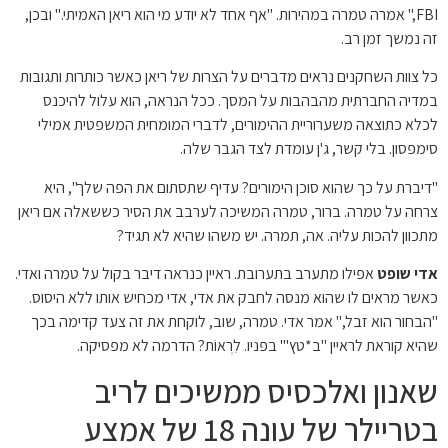
FBI," אמרה טמרה במהירות. "אף אחד לא יודע מי הוא ריאן האמיתי." ובכן,
זה נמשך זמן רב.
כל צוות השחקנים נראים מדברים על הצרות של ריאן כאשר כותרות ותגובות
במדיה החברתית מהבהבות על המסך. ככל הנראה, הוא עלול להיכנס
לכלא כתוצאה משערוריית ההימורים, לדברי המומחית המשפטית אמילי
סימפסון. בלי קשר, ג'ן עומדת לצד הגבר שלה.
"דיברת על כך שהוא סוכן הימורים? עדיף שתסתום את הפה שלך", היא
צרחה על טמרה. ברור, טמרה המשיכה לערבב את הסיר כששאלה אם ריאן
מתכוון להכות עליה. אה, תמרה. יש משהו שהיא לא תגיד?
אדי שופט
אפילו מתערב בתערובת. ראיין כנראה דיבר בקול על טמרה ואדי.
כאשר מראים לו שהוא מנסה לחבק את אדי, אדי מכחיש אותו ללא היסוס.
"הבחור הוא זבל," אמר אדי. טמרה, שוב, לוקחת את זה צעד קדימה בכך
שהיא קוראת לראיין "ב*טץ'" בפניו. לִרְאוֹת? הדרמה לא מפסיקה.
שאנון ואלכסיס ממשיכים לריב
בטריילר של עונה 18 של אמצע