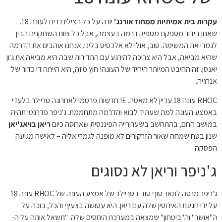
עקרות בית אמיתיות ממחוז אורנג'
יורה על כל הצילינדרים לעונה 18.
שאנון בידור מספקת מספיק דרמה בעצמה, אבל כל צוות השחקנים הבין
לגמרי את המשימה. טוב, אולי לא אלכסיס בלינו. אנחנו אוהבים את הדרמה
שהיא מביאה, אבל היא צריכה להירגע עם התדירות שבה היא מביאה את ג'ון
יאנסן. זה ההיבט המיותר היחיד של העונה! חוץ מזה, היא הייתה די כדור של
אנרגיה.
RHOC עונה 18 עדיין לא מאטה. E! חדשות פרסמו לאחרונה טריילר בלעדי
באמצע העונה למה שעתיד לבוא והדרמה מתחממת. ג'ניפר פדרנטי תהיה
במושב החם, בהתחשב בשערורייה הפיננסית שארוסה כיום
ריאן בויאג'יאן
שנון בטח שמחה שאור הזרקורים לא מופנה לגמרי אליה – לאישה מגיעה
הפסקה.
ג'ניפר וריאן לא נסוגים
ג'ניפר מנסה לתאר סוף טוב בטריילר של אמצע העונה של RHOC עונה 18
על ידי חגיגת האירוסין שלה עם ריאן. היא עטושה בצעיף והכל, בוכה על
ה"אושר" וה"ביטחון" שמצאה במערכת היחסים שלה. "תשאל אותה על ה-