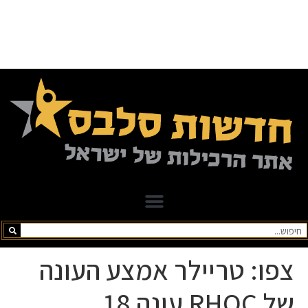
צפו: טריילר אמצע העונה
של RHOC עונה 18