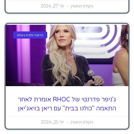
ניקולס וינשטיין
יולי 27, 2024
חדשות סלבס בעולם
ג'ניפר פדרנטי של RHOC אומרת לאחר
התאמה "כולנו בבית" עם ריאן בויאג'יאן
ניקולס וינשטיין
יולי 25, 2024