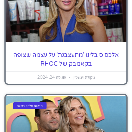
אלכסיס בלינו 'מתעצבנת' על עצמה שצופה
בקאמבק של RHOC
ניקולס וינשטיין
אוגוסט 24, 2024
חדשות סלבס בעולם