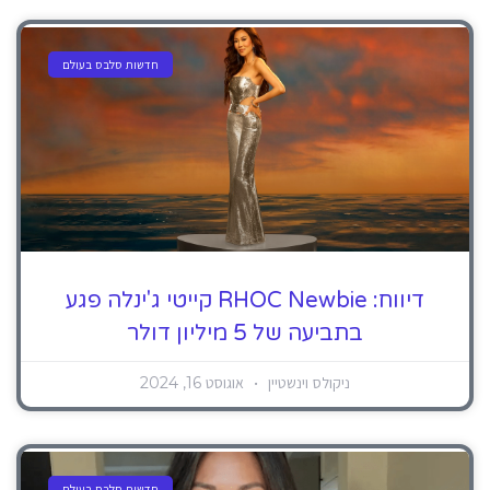
חדשות סלבס בעולם
דיווח: RHOC Newbie קייטי ג'ינלה פגע
בתביעה של 5 מיליון דולר
ניקולס וינשטיין
אוגוסט 16, 2024
חדשות סלבס בעולם