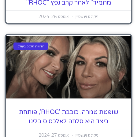
מתמיד" לאחר קרב נפץ "RHOC"
ניקולס וינשטיין
אוגוסט 28, 2024
חדשות סלבס בעולם
שופטת טמרה, כוכבת 'RHOC', פותחת
כיצד היא סלחה לאלכסיס בלינו
ניקולס וינשטיין
אוגוסט 27, 2024