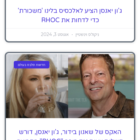
ג'ון יאנסן הציע לאלכסיס בלינו 'משכורת'
כדי לדחות את RHOC
ניקולס וינשטיין
אוגוסט 3, 2024
חדשות סלבס בעולם
האקס של שאנון בידור, ג'ון יאנסן, דורש