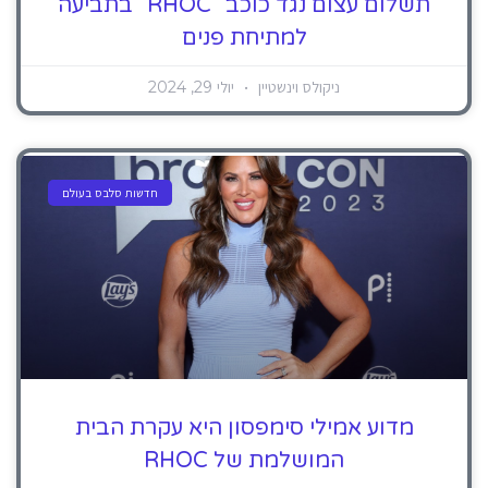
תשלום עצום נגד כוכב "RHOC" בתביעה
למתיחת פנים
ניקולס וינשטיין
יולי 29, 2024
חדשות סלבס בעולם
מדוע אמילי סימפסון היא עקרת הבית
המושלמת של RHOC