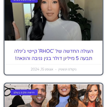
העולה החדשה של 'RHOC' קייטי ג'ינלה
תבעה 5 מיליון דולר בגין גניבה והונאה!
ניקולס וינשטיין
אוגוסט 15, 2024
חדשות סלבס בעולם