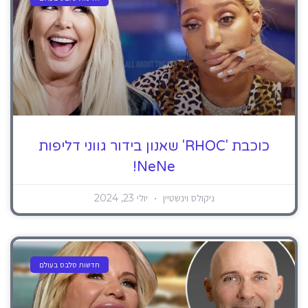
כוכבת 'RHOC' שאנון בידור גווני דליפות
NeNe!
ניקולס וינשטיין
יולי 23, 2024
חדשות סלבס בעולם