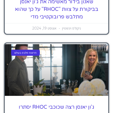
שאנון בידור מאשימה את ג'ון יאנסן
בביקורת על צוות "RHOC" על כך שהוא
מתלבש פרובוקטיבי מדי
ניקולס וינשטיין
אוגוסט 19, 2024
חדשות סלבס בעולם
ג'ון יאנסן רצה שכוכבי RHOC יסתרו