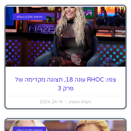
חדשות סלבס בעולם
צפו: RHOC עונה 18, תצוגה מקדימה של
פרק 3
ניקולס וינשטיין
יולי 24, 2024
חדשות סלבס בעולם