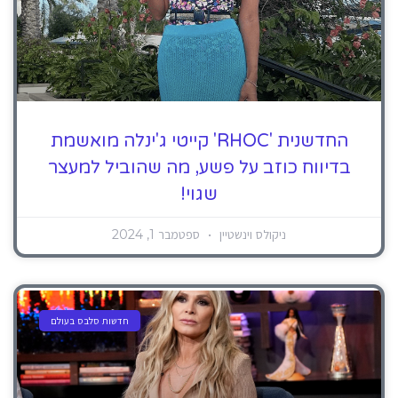
החדשנית 'RHOC' קייטי ג'ינלה מואשמת
בדיווח כוזב על פשע, מה שהוביל למעצר
שגוי!
ניקולס וינשטיין
ספטמבר 1, 2024
חדשות סלבס בעולם