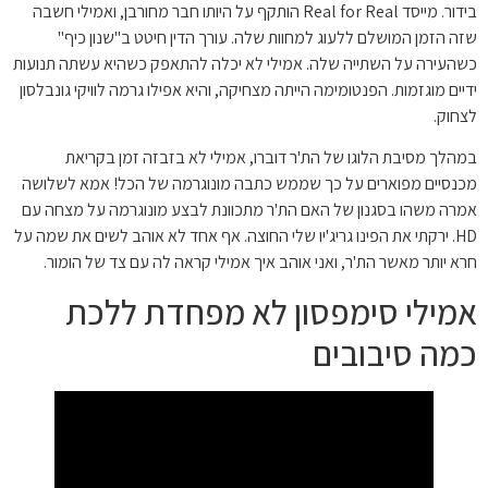
בידור. מייסד Real for Real הותקף על היותו חבר מחורבן, ואמילי חשבה
שזה הזמן המושלם ללעוג למחוות שלה. עורך הדין חיטט ב"שנון כיף"
כשהעירה על השתייה שלה. אמילי לא יכלה להתאפק כשהיא עשתה תנועות
ידיים מוגזמות. הפנטומימה הייתה מצחיקה, והיא אפילו גרמה לוויקי גונבלסון
לצחוק.
במהלך מסיבת הלוגו של הת'ר דוברו, אמילי לא בזבזה זמן בקריאת
מכנסיים מפוארים על כך שממש כתבה מונוגרמה של הכל! אמא לשלושה
אמרה משהו בסגנון של האם הת'ר מתכוונת לבצע מונוגרמה על מצחה עם
HD. ירקתי את הפינו גריג'יו שלי החוצה. אף אחד לא אוהב לשים את שמה על
חרא יותר מאשר הת'ר, ואני אוהב איך אמילי קראה לה עם צד של הומור.
אמילי סימפסון לא מפחדת ללכת
כמה סיבובים