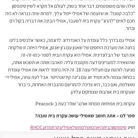
שלה שהם מטומטמים. דבר אחד בטוח, לעולם אל תקרא לשיין סימפסון
"כלבה קטנה". או שזעמה של אמילי ייפול עליך. למרות שזה כנראה לא היה
חכם לאיים "להרוג" עקרת בית לשעבר, אמילי הבינה את דבריה בקול רם
וברור.
אמילי גם בדרך כלל עומדת על האנדרדוג. לדוגמה, כאשר אלכסיס בלינו
בחנה את מערכת היחסים של שאנון עם ג'ון יאנסן, אמילי הייתה זו שלקחה
את הצד של הבלונדינית. אמילי היא עקרת הבית לספר-כמו-זה-זה
שהשאירה למעריצים דעה מקטבת עליה. תאהבו אותה או תשנאו אותה,
מגיעה לוהטת עם תעלולי עונה 18. זה יהיה נחמד לראות את אמילי עומדת
בכוחות עצמה ולא תמיד זוג עם ג'ינה קירשנהייטר. אבל לעת עתה, אמילי די
מושלמת, ואם כבר, היא צריכה להתרשם מהגברות האחרות, כי ברור
שעקרות בית אוהבות שצוחקים עליהן.
עקרות בית אמיתיות ממחוז אורנג' שודר כעת ב-Peacock.
ספר לנו – אתה חושב שאמילי עושה עקרת בית טובה?
תוייג
סימפסון
הבית
היא
המושלמת
של
אמילי
עקרת
מדוע
RHOC