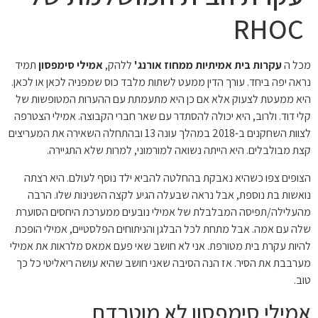
RHOC
מכל ה
עקרות בית אמיתיות ממחוז אורנג'
ללהק,
אמילי סימפסון
תמיד
נראה יפה ביחד. עורך הדין ממעט לשתות מלבד כוס שמפניה לכאן או לכאן.
היא ממעטת לצעוק אלא אם כן היא מתעמתת עם ההערות המטופשות של
קלי דוד. ולרוב, היא יכולה להסתדר עם שאר חברי הקבוצה. אמילי הצטרפה
לצוות השחקנים ב-2018 במהלך עונה 13 ובהתחלה השאירה את המעריצים
קצת מבולבלים. היא הייתה נשואה למורמוני, למרות שלא התגיירה.
הצופים צפו כשהיא נאבקת בהחלטה להביא ילד נוסף לעולם. היא רצתה
נואשות בת נוספת, אבל נראה שבעלה הגיע לקצה השנינות שלו. הרבה
מהעלילה/תפיסה המבלבלת של אמילי נובעים ממערכת היחסים הסוערת
שלה עם אמה. אבל מתחת לכל הבלגן והניתוחים הפלסטיים, אמילי הופכת
להיות עקרת בית מטורפת. אני לא חושב שאי פעם אמאס מלראות את אמילי
מערבבת את הסיר. אז הנה הסיבה שאני חושב שהיא עושה ריאליטי כל כך
טוב.
אמילי סימפסון לא מוטרדת