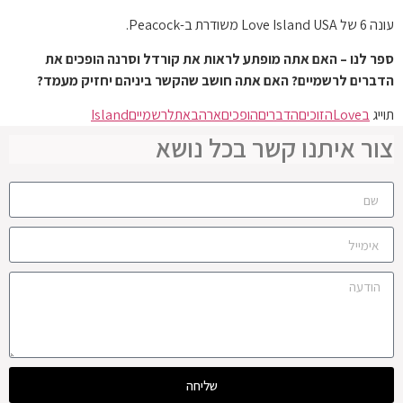
עונה 6 של Love Island USA משודרת ב-Peacock.
ספר לנו – האם אתה מופתע לראות את קורדל וסרנה הופכים את
הדברים לרשמיים? האם אתה חושב שהקשר ביניהם יחזיק מעמד?
תוייג
בLove
הזוכים
הדברים
הופכים
ארהב
את
לרשמיים
Island
צור איתנו קשר בכל נושא
שליחה