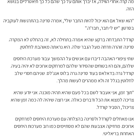
מה קרה אחרי הווילה, אז יברך אותם על כך שהם כל כך תיאטרליים בנושא
הזה.
"הוא שאל אם הוא יכול להיות החבר שלי", אמרה סרינה בהתרגשות לעוקביה
בסרטון. "יש לי חבר, חבר'ה."
קורדל התבדחה ברקע שהיא אמרה בתחילה לא, זה בהחלט לא המקרה.
סרינה זוהרה וזרחה מעל הגבר שלה. היא נראתה מאוהבת לחלוטין.
שתי ציפורי האהבה דיברו עם אנשים על ההמשך עבור מערכת היחסים
שלהם, והם היו בטוחים שהסידור שלהם למרחקים ארוכים לא יהיה בעיה.
קורדל גרה בדאלאס בעוד סרינה גרה בלוס אנג'לס. שניהם חסרי שלב
לחלוטין בגלל זה ולא ממהרים לעשות מהלך.
"תוך זמן, אני אעבור לשם בכל פעם שהיא תהיה מוכנה. אני יודע שהיא
צריכה למצוא את הכל ודברים כאלה. אני רוצה שיהיה לה כמה זמן שהיא
צריכה", הסביר קורדל.
אנו מאחלים לקורדל ולסרינה בהצלחה עם מערכת היחסים למרחקים
ארוכים. מחזיקה אצבעות שהם לא מסתיימים כמו רוב מערכות היחסים
האחרות בריאליטי.