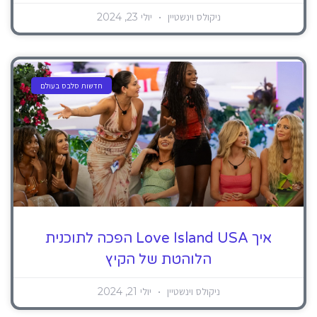
ניקולס וינשטיין
יולי 23, 2024
חדשות סלבס בעולם
איך Love Island USA הפכה לתוכנית
הלוהטת של הקיץ
ניקולס וינשטיין
יולי 21, 2024