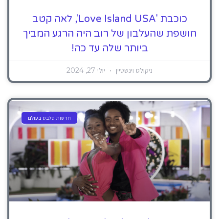
כוכבת 'Love Island USA', לאה קטב
חושפת שהעלבון של רוב היה הרגע המביך
ביותר שלה עד כה!
ניקולס וינשטיין
יולי 27, 2024
חדשות סלבס בעולם