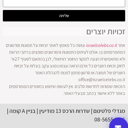
שליחה
זכויות יוצרים
אתר
.co.il
israelcelebs
עושה כל מאמץ לאתר זכויות על תמונות וסרטונים
המתפרסמים בו. אולם לעיתים התמונות והסרטונים מופצים ברחבי הרשת
ולא מתאפשרת הגעה למקור החומר הויזאולי, לכן בהתאם לסעיף 27א'
לחוק זכויות היוצרים כל אדם הרואה עצמו נפגע עקב בעלות על זכויות
היוצרים של תמונה או סרטון מוזמן לפנות להנהלת האתר
office@israelcelebs.co.il
הזכויות שמורות לחדשות סלבס. אין לעשות שימוש בחומרים המפורסמים
באתר ללא אישור בכתב מבעלי האתר.
מגדלי פלטינום | שדרות הרכס 13 מודיעין | בניין A קומה |
08-56554416