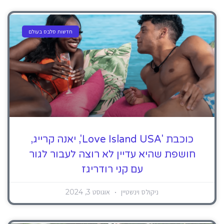
חדשות סלבס בעולם
כוכבת 'Love Island USA', יאנה קרייג,
חושפת שהיא עדיין לא רוצה לעבור לגור
עם קני רודריגז
ניקולס וינשטיין
אוגוסט 3, 2024