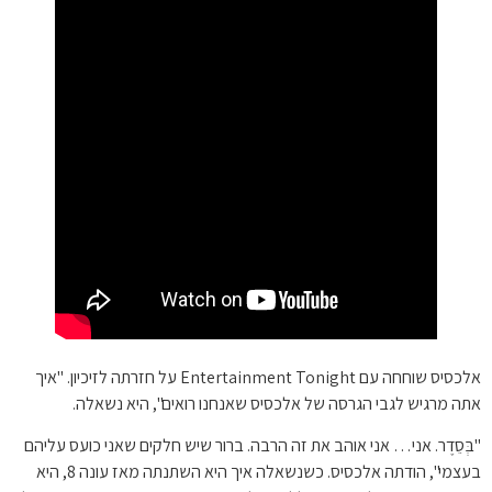
אלכסיס שוחחה עם Entertainment Tonight על חזרתה לזיכיון. "איך
אתה מרגיש לגבי הגרסה של אלכסיס שאנחנו רואים", היא נשאלה.
"בְּסֵדֶר. אני… אני אוהב את זה הרבה. ברור שיש חלקים שאני כועס עליהם
בעצמי", הודתה אלכסיס. כשנשאלה איך היא השתנתה מאז עונה 8, היא