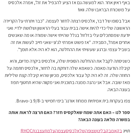
באף ראיון אחר. הוא למעשה גם אז הציע להכפיל את זה", אמרה אלכסיס
על משכורת הבראבו שלה. וואו!
אבל בסופו של דבר, אלכסיס רצתה לחזור לעצמה. "כבר ויתרתי על הקריירה
הראשונה שלי כדי להיות אישה בבית עבור בעלי הראשון ושלושת ילדיי. ואני
יודעת שמסתכלים עלי בזלזול בגלל שהייתי אישה שמורה או מה שאנשים
אחרים אמרו", הסבירה. "אז פשוט אמרתי לג'וני שאני חייב לעשות את זה
בשביל עצמי. וברגע שעשיתי את ההחלטה, הוא לא היה אלא תומך".
כשניסתה לקבל את ההחלטה הסופית שלה, אלכסיס ביקרה מדיום, והיא
קיבלה הודעה מאמה. כשאמא שלה דוחקת בה לחזור, אלכסיס חתמה על
החוזה שלה. זה לא היה קל עבור אלכסיס, מכיוון שהיא קיבלה קצת שליליות
מאז שובה. אבל אני נהנה ממנה בתוכנית ואני מקווה שהיא תחטוף תפוז
בעונה הבאה.
צפו בעקרות בית אמיתיות ממחוז אורנג' בימי חמישי ב-9/8 ב-Bravo.
ספר לנו – האם אתה שמח שאלקסיס חזר? האם תרצה לראות אותה
במשרה מלאה בעונה הבאה?
תוייג
בקאמבק
בלינו
שצופה
של
אלכסיס
עצמה
על
מתעצבנת
RHOC