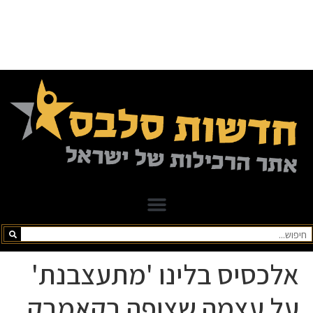
אלכסיס בלינו 'מתעצבנת'
על עצמה שצופה בקאמבק