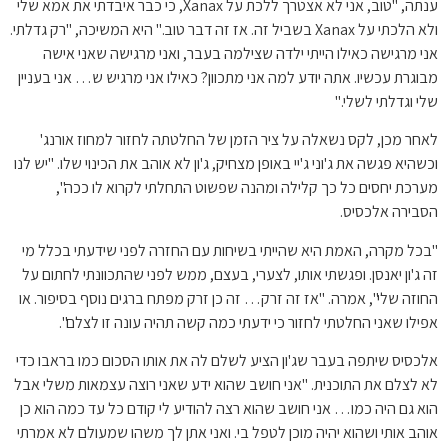
ענתה, "טוב, אני לא אצטרך ללכת על Xanax, כי כבר איבדתי את אמא שלי
ולא הלכתי על Xanax בשביל זה. אז זה דבר טוב." היא המשיכה, "רק גדלתי.
אני מרגישה כאילו הייתי ילדה שצילמה בעבר, ואני מרגישה שאני אישה
מבוגרת עכשיו. אתה יודע למה אני מתכוון? כאילו אני מרגיש ש… אני בעניין
שלי וגדלתי לשלי."
לאחר מכן, לקס נשאלה על ציר הזמן של החלטתה לחזור למחוז אורנג'
וכשהיא פגשה את ג'וני ג'יי באופן מצחיק, ג'ון לא אוהב את הכינוי שלו. "יש לנו
מערכת יחסים כל כך קלילה ומהנה שפשוט התחלתי לקרוא לו ככה",
הסבירה אלכסיס.
"בכל מקרה, האמת היא שהייתי בשיחות עם החזרה לפני שידעתי בכלל מי
זה ג'ון יאנסן. ופגשתי אותו, לצערי, בעצם, ממש לפני שהתכוונתי לחתום על
החוזה שלי", אמרה. "אז זה זרק… זה כן זרק מפתח ברגים נוסף בסיפור. או
אפילו שאני החלטתי לחזור כי ידעתי כמה קשה תהיה עונה זו לצלם".
אלכסיס שיתפה בעבר שג'ון הציע לשלם לה את אותו הסכום כמו בראבו כדי
לא לצלם את התוכנית. "אני חושב שהוא ידע שאני רוצה עצמאות משלי אבל
הוא גם היה כמו… אני חושב שהוא רצה להודיע ​​לי קודם כל עד כמה הוא כן
אוהב אותי ושהוא יהיה מוכן לטפל בי. ואני אתן לך משהו שמעולם לא אמרתי