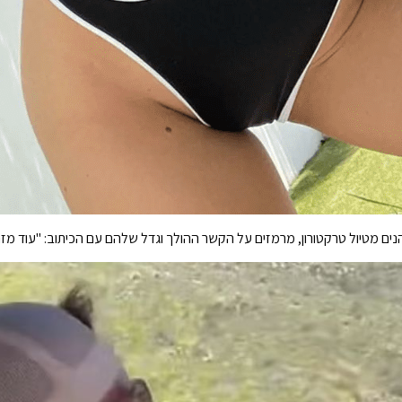
נים מטיול טרקטורון, מרמזים על הקשר ההולך וגדל שלהם עם הכיתוב: "עוד מ