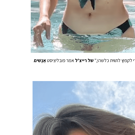
 לקפוץ לתווית כלשהי,"
של רייצ'ל
אמר פובליציסט
אֲנָשִׁים
.