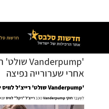
חדשות סלב
'anderpump
אחרי שערורייה נפיצה
'Vanderpump שולט' רייצ'ל לוויס יוצאת עם איש העסקים מתיו דאן שנה אחרי שערורייה נפיצה
לְשֶׁעָבַר
חוקי Vanderpump
כוכב
רייצ'ל "רקל" לוויס
יוצא