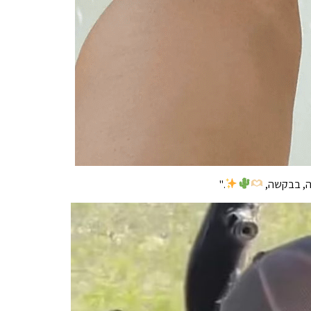
זה, בבקשה,
."