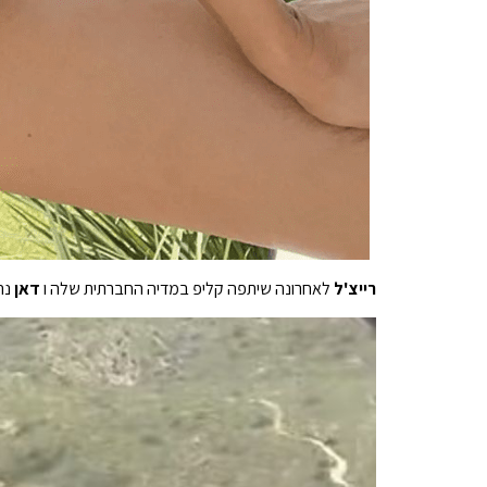
רייצ'ל
לאחרונה שיתפה קליפ במדיה החברתית שלה ו
דאן
נה