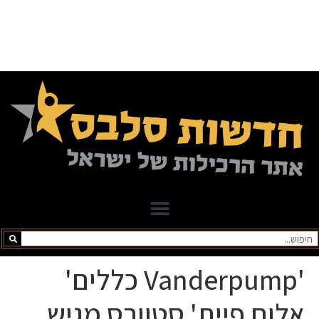
'Vanderpump כללים'
אלום פיית' סטוורס מגיש