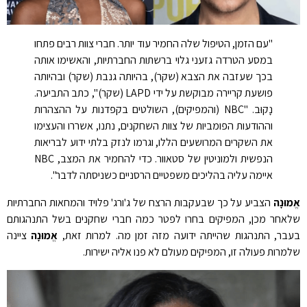
"עם הזמן, הטיפול שלה החמיר עוד יותר. חברי צוות רבים פתחו
במסע הטרדה גזעני גלוי ברשתות החברתיות, והאשימו אותה
בכך שעזבה את הצבא (שקר), בהיותה גנבת (שקר) ובהיותה
פושעת קריירה מבוקשת על ידי LAPD (שקר)", כתב התביעה.
נָקוּב. "NBC (והמפיקים), השולטים בקפדנות על ההצהרות
וההודעות הפומביות של צוות השחקנים, נתנו, אשררו והעצימו
את השקרים המרושעים הללו, וגרמו לנזק בלתי ידוע לבריאות
הנפשית ולמוניטין של סטאוור. כדי להחמיר את המצב, NBC
איימה עליה בהליכים משפטיים הרסניים כשניסתה לדבר".
אֱמוּנָה
הצביע על כך שבעקבות הרצח של ג'ורג' פלויד והמחאות החברתיות
שלאחר מכן, המפיקים בחרו לפטר כמה חברי שחקנים בשל התנהגותם
בעבר, התנהגות שהייתה ידועה מזה זמן מה. למרות זאת,
אֱמוּנָה
ציינה
שלמרות פעולה זו, המפיקים מעולם לא פנו אליה ישירות.