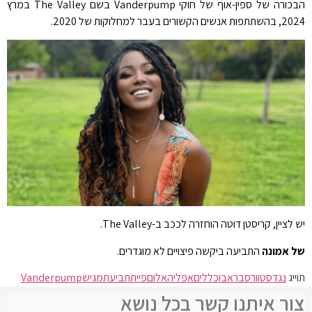
הבכורה של ספין-אוף של חוקי Vanderpump בשם The Valley במרץ
2024, בהשתתפות אנשים הקשורים בעבר למחלוקות של 2020.
יש לציין, קריסטן דוטה הוחזרה לככב ב-The Valley.
של אמונה
התביעה ביקשה פיצויים לא מוגדרים.
תוייג
נגד
סטוורס
בראבו
כללים
אפליה
אלום
פיית
תביעת
מגיש
Vanderpump
צור איתנו קשר בכל נושא