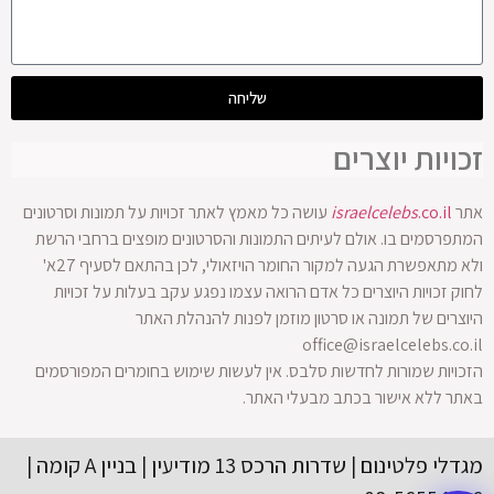
שליחה
זכויות יוצרים
אתר
.co.il
israelcelebs
עושה כל מאמץ לאתר זכויות על תמונות וסרטונים
המתפרסמים בו. אולם לעיתים התמונות והסרטונים מופצים ברחבי הרשת
ולא מתאפשרת הגעה למקור החומר הויזאולי, לכן בהתאם לסעיף 27א'
לחוק זכויות היוצרים כל אדם הרואה עצמו נפגע עקב בעלות על זכויות
היוצרים של תמונה או סרטון מוזמן לפנות להנהלת האתר
office@israelcelebs.co.il
הזכויות שמורות לחדשות סלבס. אין לעשות שימוש בחומרים המפורסמים
באתר ללא אישור בכתב מבעלי האתר.
מגדלי פלטינום | שדרות הרכס 13 מודיעין | בניין A קומה |