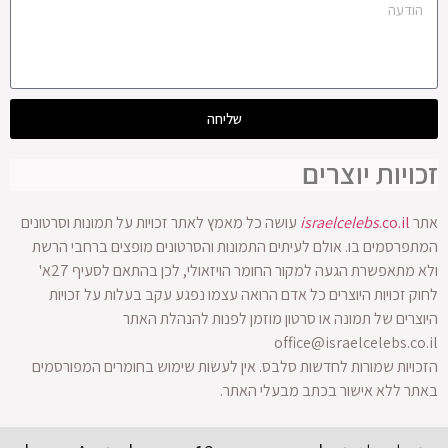
שליחה
זכויות יוצרים
אתר
.co.il
israelcelebs
עושה כל מאמץ לאתר זכויות על תמונות וסרטונים
המתפרסמים בו. אולם לעיתים התמונות והסרטונים מופצים ברחבי הרשת
ולא מתאפשרת הגעה למקור החומר הויזאולי, לכן בהתאם לסעיף 27א'
לחוק זכויות היוצרים כל אדם הרואה עצמו נפגע עקב בעלות על זכויות
היוצרים של תמונה או סרטון מוזמן לפנות להנהלת האתר
office@israelcelebs.co.il
הזכויות שמורות לחדשות סלבס. אין לעשות שימוש בחומרים המפורסמים
באתר ללא אישור בכתב מבעלי האתר.