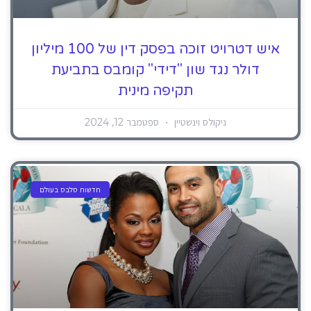
איש דטרויט זוכה בפסק דין של 100 מיליון
דולר נגד שון "דידי" קומבס בתביעת
תקיפה מינית
ניקולס וינשטיין
ספטמבר 12, 2024
חדשות סלבס בעולם