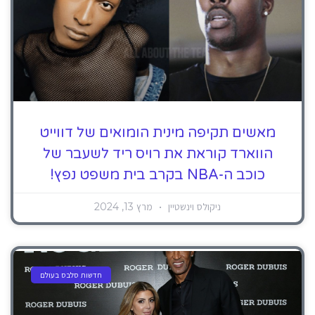
מאשים תקיפה מינית הומואים של דווייט
הווארד קוראת את רויס ​​ריד לשעבר של
כוכב ה-NBA בקרב בית משפט נפץ!
ניקולס וינשטיין
מרץ 13, 2024
חדשות סלבס בעולם