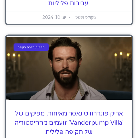
ועבירות פליליות
ניקולס וינשטיין
יוני 10, 2024
חדשות סלבס בעולם
אריק פונדרוויט נאסר מאיחוד, מפיקים של
'Vanderpump Villa' זועמים מההיסטוריה
של תקיפה פלילית