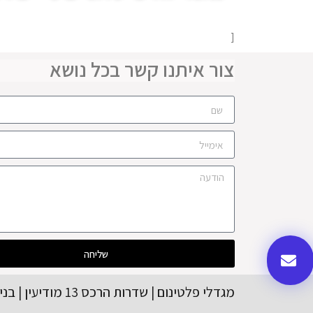
[
צור איתנו קשר בכל נושא
שליחה
מגדלי פלטינום | שדרות הרכס 13 מודיעין | בניין A קומה | 08-56554416