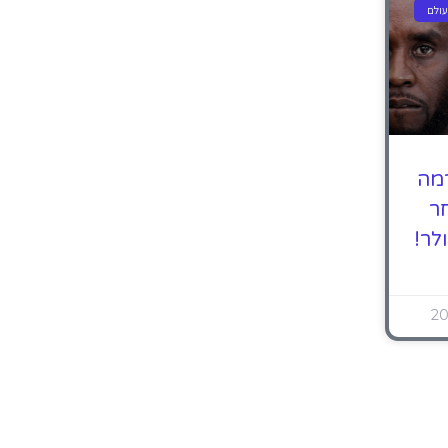
ולם
רמה
ר