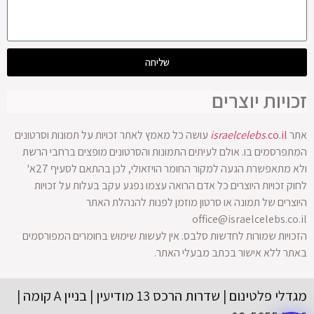
שליחה
זכויות יוצרים
אתר
.co.il
israelcelebs
עושה כל מאמץ לאתר זכויות על תמונות וסרטונים
המתפרסמים בו. אולם לעיתים התמונות והסרטונים מופצים ברחבי הרשת
ולא מתאפשרת הגעה למקור החומר הויזאולי, לכן בהתאם לסעיף 27א'
לחוק זכויות היוצרים כל אדם הרואה עצמו נפגע עקב בעלות על זכויות
היוצרים של תמונה או סרטון מוזמן לפנות להנהלת האתר
office@israelcelebs.co.il
הזכויות שמורות לחדשות סלבס. אין לעשות שימוש בחומרים המפורסמים
באתר ללא אישור בכתב מבעלי האתר.
מגדלי פלטינום | שדרות הרכס 13 מודיעין | בניין A קומה |