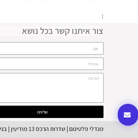
[
צור איתנו קשר בכל נושא
שליחה
מגדלי פלטינום | שדרות הרכס 13 מודיעין | בניין A קומה | 08-56554416