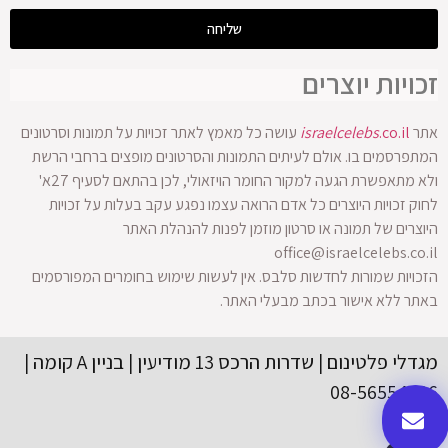
שליחה
זכויות יוצרים
אתר
.co.il
israelcelebs
עושה כל מאמץ לאתר זכויות על תמונות וסרטונים
המתפרסמים בו. אולם לעיתים התמונות והסרטונים מופצים ברחבי הרשת
ולא מתאפשרת הגעה למקור החומר הויזאולי, לכן בהתאם לסעיף 27א'
לחוק זכויות היוצרים כל אדם הרואה עצמו נפגע עקב בעלות על זכויות
היוצרים של תמונה או סרטון מוזמן לפנות להנהלת האתר
office@israelcelebs.co.il
הזכויות שמורות לחדשות סלבס. אין לעשות שימוש בחומרים המפורסמים
באתר ללא אישור בכתב מבעלי האתר.
מגדלי פלטינום | שדרות הרכס 13 מודיעין | בניין A קומה |
08-56554416