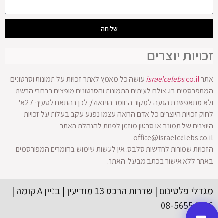
שליחה
זכויות יוצרים
אתר
.co.il
israelcelebs
עושה כל מאמץ לאתר זכויות על תמונות וסרטונים
המתפרסמים בו. אולם לעיתים התמונות והסרטונים מופצים ברחבי הרשת
ולא מתאפשרת הגעה למקור החומר הויזאולי, לכן בהתאם לסעיף 27א'
לחוק זכויות היוצרים כל אדם הרואה עצמו נפגע עקב בעלות על זכויות
היוצרים של תמונה או סרטון מוזמן לפנות להנהלת האתר
office@israelcelebs.co.il
הזכויות שמורות לחדשות סלבס. אין לעשות שימוש בחומרים המפורסמים
באתר ללא אישור בכתב מבעלי האתר.
מגדלי פלטינום | שדרות הרכס 13 מודיעין | בניין A קומה |
08-56554416