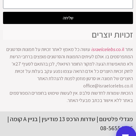
שליחה
זכויות יוצרים
אתר
.co.il
israelcelebs
עושה כל מאמץ לאתר זכויות על תמונות וסרטונים
המתפרסמים בו. אולם לעיתים התמונות והסרטונים מופצים ברחבי הרשת
ולא מתאפשרת הגעה למקור החומר הויזאולי, לכן בהתאם לסעיף 27א'
לחוק זכויות היוצרים כל אדם הרואה עצמו נפגע עקב בעלות על זכויות
היוצרים של תמונה או סרטון מוזמן לפנות להנהלת האתר
office@israelcelebs.co.il
הזכויות שמורות לחדשות סלבס. אין לעשות שימוש בחומרים המפורסמים
באתר ללא אישור בכתב מבעלי האתר.
מגדלי פלטינום | שדרות הרכס 13 מודיעין | בניין A קומה |
08-56554416