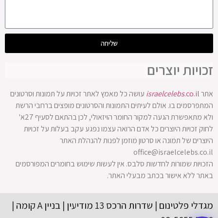
שליחה
זכויות יוצרים
אתר
.co.il
israelcelebs
עושה כל מאמץ לאתר זכויות על תמונות וסרטונים
המתפרסמים בו. אולם לעיתים התמונות והסרטונים מופצים ברחבי הרשת
ולא מתאפשרת הגעה למקור החומר הויזאולי, לכן בהתאם לסעיף 27א'
לחוק זכויות היוצרים כל אדם הרואה עצמו נפגע עקב בעלות על זכויות
היוצרים של תמונה או סרטון מוזמן לפנות להנהלת האתר
office@israelcelebs.co.il
הזכויות שמורות לחדשות סלבס. אין לעשות שימוש בחומרים המפורסמים
באתר ללא אישור בכתב מבעלי האתר.
מגדלי פלטינום | שדרות הרכס 13 מודיעין | בניין A קומה |