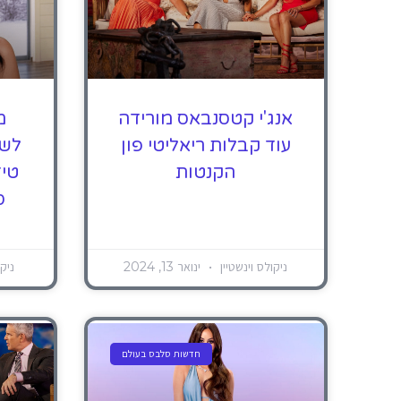
אנג'י קטסנבאס מורידה
מ
עוד קבלות ריאליטי פון
לשע
הקנטות
טי
ס
ניקולס וינשטיין
ינואר 13, 2024
ניקו
חדשות סלבס בעולם