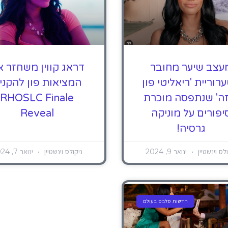
עצב שיער מחובר
דראג קווין משחזר 
רוריית 'ריאליטי פון
המציאות פון להקני
זה' שנתפסה מוכרת
RHOSLC Finale
יפורים על מוניקה
Reveal
גרסיה!
לס וינשטיין
ינואר 9, 2024
ניקולס וינשטיין
ינואר 7, 2024
חדשות סלבס בעולם