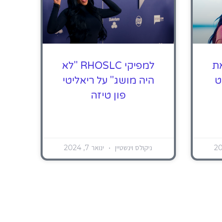
את
למפיקי RHOSLC "לא
ט
היה מושג" על ריאליטי
פון טיזה
ניקולס וינשטיין
ינואר 7, 2024