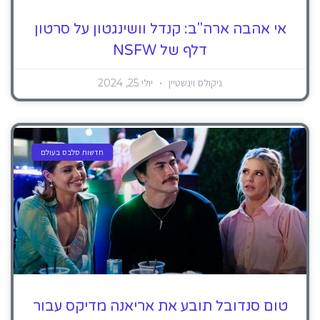
אי אהבה ארה"ב: קנדל וושינגטון על סרטון
דלף של NSFW
ניקולס וינשטיין
יולי 25, 2024
חדשות סלבס בעולם
טום סנדובל תובע את אריאנה מדיקס עבור