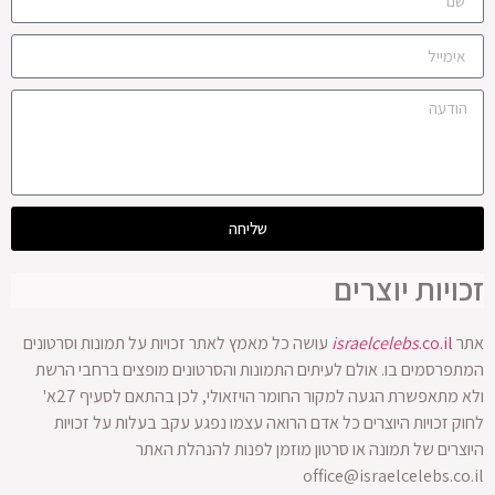
שליחה
זכויות יוצרים
אתר
.co.il
israelcelebs
עושה כל מאמץ לאתר זכויות על תמונות וסרטונים
המתפרסמים בו. אולם לעיתים התמונות והסרטונים מופצים ברחבי הרשת
ולא מתאפשרת הגעה למקור החומר הויזאולי, לכן בהתאם לסעיף 27א'
לחוק זכויות היוצרים כל אדם הרואה עצמו נפגע עקב בעלות על זכויות
היוצרים של תמונה או סרטון מוזמן לפנות להנהלת האתר
office@israelcelebs.co.il