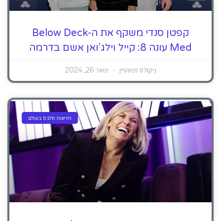
קפטן סנדי משקף את ה-Below Deck
Med עונה 8: קייל וילג'ואן אשם בדרמה
ניקולס וינשטיין
ינואר 26, 2024
חדשות סלבס בעולם