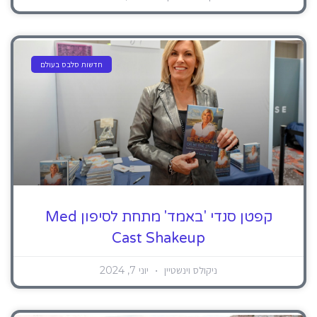
חדשות סלבס בעולם
קפטן סנדי 'באמד' מתחת לסיפון Med
Cast Shakeup
ניקולס וינשטיין
יוני 7, 2024