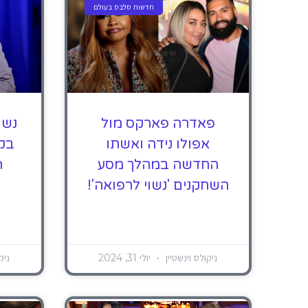
חדשות סלבס בעולם
פאדרה פארקס מול
אפולו נידה ואשתו
בק
החדשה במהלך מסע
ה
השחקנים 'נשוי לרפואה'!
ניקולס וינשטיין
יולי 31, 2024
ניק