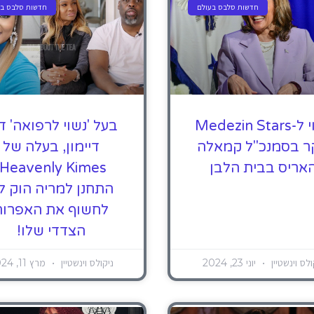
חדשות סלבס בעולם
חדשות סלבס בע
נשוי ל-Medezin Stars
בעל 'נשוי לרפואה' ד
ר בסמנכ"ל קמאלה
דיימון, בעלה של
אריס בבית הלבן
התחנן למריה הוק ל
לחשוף את האפרוח
הצדדי שלו!
ולס וינשטיין
יוני 23, 2024
ניקולס וינשטיין
מרץ 11, 2024