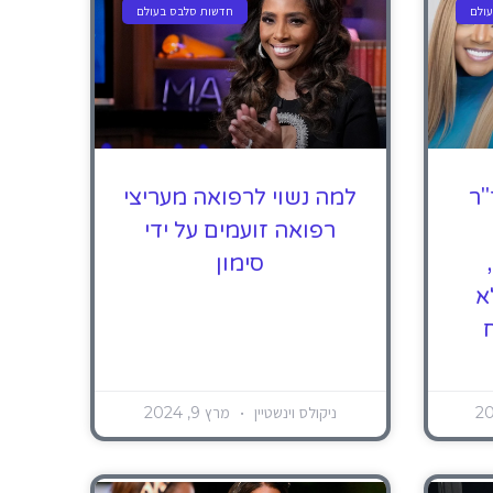
ולם
חדשות סלבס בעולם
"ר
למה נשוי לרפואה מעריצי
רפואה זועמים על ידי
Heavenly Kimes,
סימון
א
ניקולס וינשטיין
מרץ 9, 2024