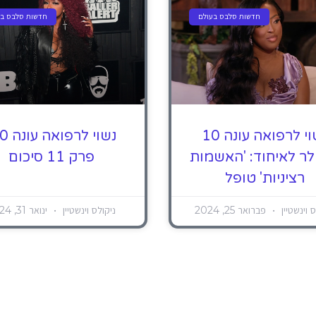
חדשות סלבס בעולם
חדשות סלבס בע
נשוי לרפואה עונה 10
לר לאיחוד: 'האשמות
פרק 11 סיכום
רציניות' טופל
ס וינשטיין
פברואר 25, 2024
ניקולס וינשטיין
ינואר 31, 2024