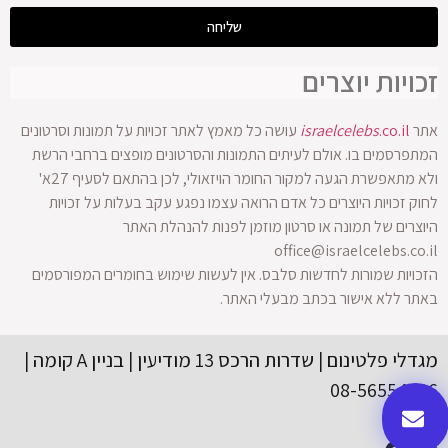
שליחה
זכויות יוצרים
אתר
.co.il
israelcelebs
עושה כל מאמץ לאתר זכויות על תמונות וסרטונים
המתפרסמים בו. אולם לעיתים התמונות והסרטונים מופצים ברחבי הרשת
ולא מתאפשרת הגעה למקור החומר הויזאולי, לכן בהתאם לסעיף 27א'
לחוק זכויות היוצרים כל אדם הרואה עצמו נפגע עקב בעלות על זכויות
היוצרים של תמונה או סרטון מוזמן לפנות להנהלת האתר
office@israelcelebs.co.il
הזכויות שמורות לחדשות סלבס. אין לעשות שימוש בחומרים המפורסמים
באתר ללא אישור בכתב מבעלי האתר.
מגדלי פלטינום | שדרות הרכס 13 מודיעין | בניין A קומה |
08-56554416