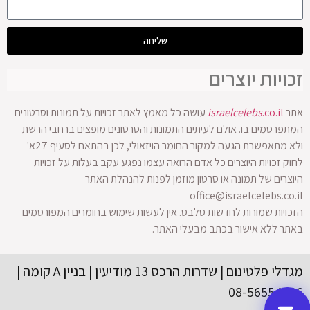
שליחה
זכויות יוצרים
אתר
.co.il
israelcelebs
עושה כל מאמץ לאתר זכויות על תמונות וסרטונים
המתפרסמים בו. אולם לעיתים התמונות והסרטונים מופצים ברחבי הרשת
ולא מתאפשרת הגעה למקור החומר הויזאולי, לכן בהתאם לסעיף 27א'
לחוק זכויות היוצרים כל אדם הרואה עצמו נפגע עקב בעלות על זכויות
היוצרים של תמונה או סרטון מוזמן לפנות להנהלת האתר
office@israelcelebs.co.il
הזכויות שמורות לחדשות סלבס. אין לעשות שימוש בחומרים המפורסמים
באתר ללא אישור בכתב מבעלי האתר.
מגדלי פלטינום | שדרות הרכס 13 מודיעין | בניין A קומה |
08-56554416