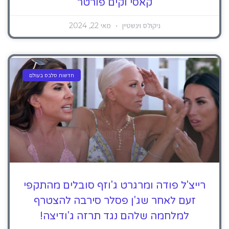
קאסי וקים פורטר
ניקולס וינשטיין
מאי 22, 2024
חדשות סלבס בעולם
רייצ'ל פודה ומרגרט ג'וזף סובלים מהתקפי
זעם לאחר שג'ן פסלר סירבה להצטרף
למלחמה שלהם נגד תרזה ג'ודיצה!