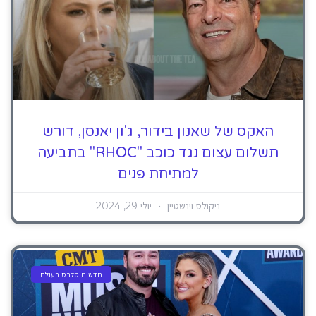
האקס של שאנון בידור, ג'ון יאנסן, דורש
תשלום עצום נגד כוכב "RHOC" בתביעה
למתיחת פנים
ניקולס וינשטיין
יולי 29, 2024
חדשות סלבס בעולם