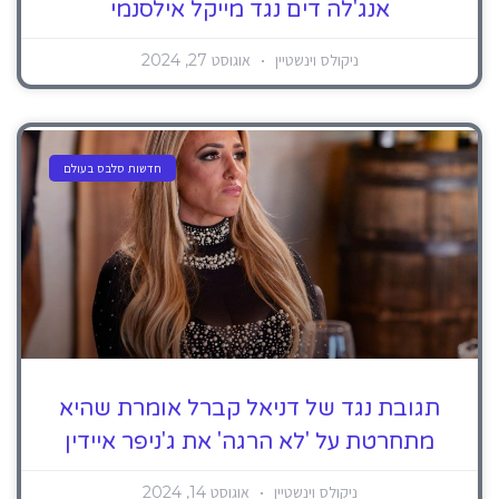
אנג'לה דים נגד מייקל אילסנמי
ניקולס וינשטיין
אוגוסט 27, 2024
חדשות סלבס בעולם
תגובת נגד של דניאל קברל אומרת שהיא
מתחרטת על 'לא הרגה' את ג'ניפר איידין
ניקולס וינשטיין
אוגוסט 14, 2024