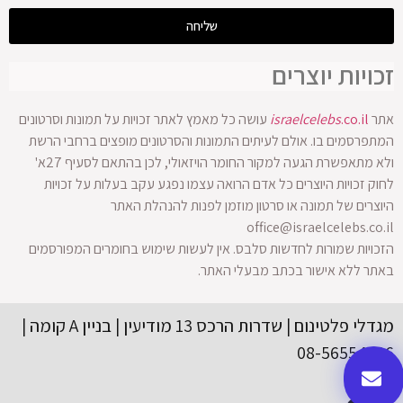
שליחה
זכויות יוצרים
אתר
.co.il
israelcelebs
עושה כל מאמץ לאתר זכויות על תמונות וסרטונים
המתפרסמים בו. אולם לעיתים התמונות והסרטונים מופצים ברחבי הרשת
ולא מתאפשרת הגעה למקור החומר הויזאולי, לכן בהתאם לסעיף 27א'
לחוק זכויות היוצרים כל אדם הרואה עצמו נפגע עקב בעלות על זכויות
היוצרים של תמונה או סרטון מוזמן לפנות להנהלת האתר
office@israelcelebs.co.il
הזכויות שמורות לחדשות סלבס. אין לעשות שימוש בחומרים המפורסמים
באתר ללא אישור בכתב מבעלי האתר.
מגדלי פלטינום | שדרות הרכס 13 מודיעין | בניין A קומה |
08-56554416