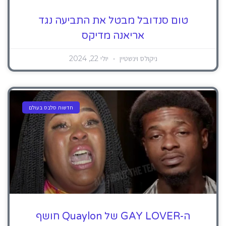
טום סנדובל מבטל את התביעה נגד
אריאנה מדיקס
ניקולס וינשטיין
יולי 22, 2024
חדשות סלבס בעולם
ה-GAY LOVER של Quaylon חושף