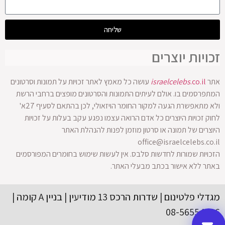
שליחה
זכויות יוצרים
אתר
.co.il
israelcelebs
עושה כל מאמץ לאתר זכויות על תמונות וסרטונים
המתפרסמים בו. אולם לעיתים התמונות והסרטונים מופצים ברחבי הרשת
ולא מתאפשרת הגעה למקור החומר הויזאולי, לכן בהתאם לסעיף 27א'
לחוק זכויות היוצרים כל אדם הרואה עצמו נפגע עקב בעלות על זכויות
היוצרים של תמונה או סרטון מוזמן לפנות להנהלת האתר
office@israelcelebs.co.il
הזכויות שמורות לחדשות סלבס. אין לעשות שימוש בחומרים המפורסמים
באתר ללא אישור בכתב מבעלי האתר.
מגדלי פלטינום | שדרות הרכס 13 מודיעין | בניין A קומה |
08-56554416