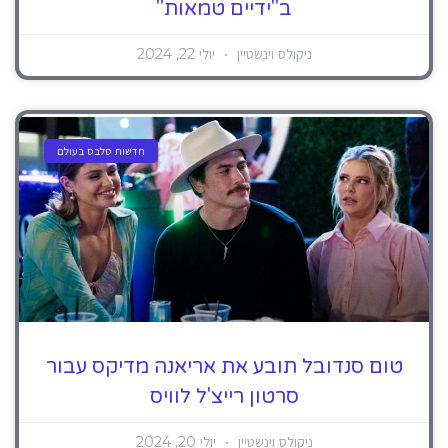
ב"ידיים טמאות"
ניקולס וינשטיין
יולי 22, 2024
חדשות סלבס בעולם
טום סנדובל תובע את אריאנה מדיקס עבור
סרטון רייצ'ל לוויס
ניקולס וינשטיין
יולי 20, 2024