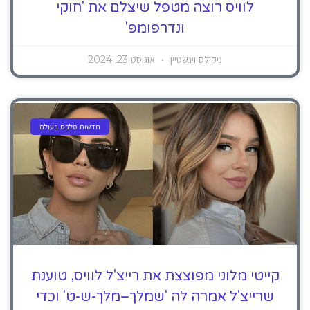
לוויס רוצה מטפל שיצלם את 'חוקי
ונדרפומפ'
ניקולס וינשטיין
אוגוסט 23, 2024
חדשות סלבס בעולם
קייטי מלוני מפוצצת את רייצ'ל לוויס, טוענת
שרייצ'ל אמרה לה 'שמלך–מלך-ש-ט' וכדי