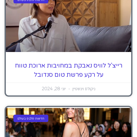
רייצ'ל לוויס נאבקת במחויבות ארוכת טווח
על רקע פרשת טום סנדובל
ניקולס וינשטיין
יוני 28, 2024
חדשות סלבס בעולם