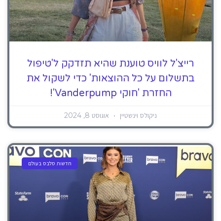
רייצ'ל לוויס טוענת שהיא תזדקק ל'טיפול
בתשלום על כל ההוצאות' כדי לשקול את
החזרת 'חוקי Vanderpump'!
ניקולס וינשטיין
אוגוסט 8, 2024
חדשות סלבס בעולם