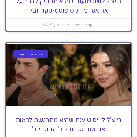
רייצ'ל לוויס טוענת שהיא תפסיק לדבר על
אריאנה מדיקס פוסט-סקנדובל
ניקולס וינשטיין
יוני 19, 2024
חדשות סלבס בעולם
רייצ'ל לוויס טוענת שהיא מתרגשת לראות
את טום סנדובל ב"הבוגדים"