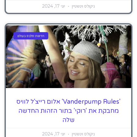
ניקולס וינשטיין
יוני 17, 2024
חדשות סלבס בעולם
'Vanderpump Rules' אלום רייצ'ל לוויס
מחבקת את 'רוקי' בתור הזהות החדשה
שלה
ניקולס וינשטיין
יוני 17, 2024