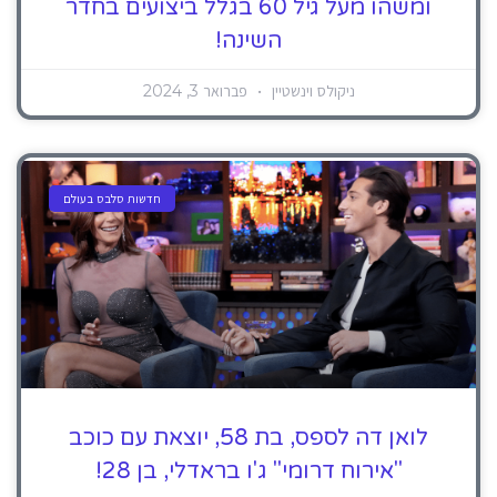
ומשהו מעל גיל 60 בגלל ביצועים בחדר
השינה!
ניקולס וינשטיין
פברואר 3, 2024
חדשות סלבס בעולם
לואן דה לספס, בת 58, יוצאת עם כוכב
"אירוח דרומי" ג'ו בראדלי, בן 28!