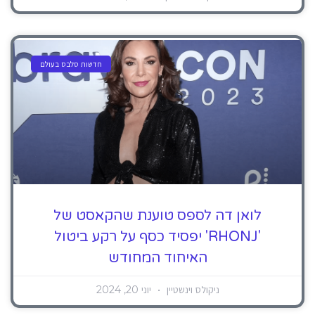
חדשות סלבס בעולם
לואן דה לספס טוענת שהקאסט של
'RHONJ' יפסיד כסף על רקע ביטול
האיחוד המחודש
ניקולס וינשטיין
יוני 20, 2024