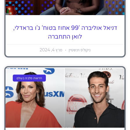
דניאל אוליברה '99 אחוז בטוח' ג'ו בראדלי,
לואן התחברה
ניקולס וינשטיין
מרץ 4, 2024
חדשות סלבס בעולם