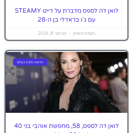
לואן דה לספס מדברת על דייט STEAMY
עם ג'ו בראדלי בן ה-28
ניקולס וינשטיין
פברואר 8, 2024
חדשות סלבס בעולם
לואן דה לספס, 58, מחפשת אוהבי בני 40