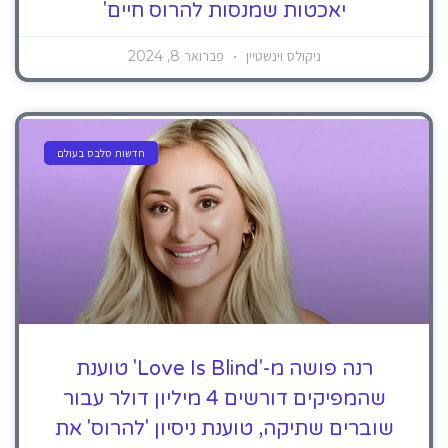
יאכטות שמנסות להרוס חיים'
ניקולס וינשטיין
פברואר 8, 2024
חדשות סלבס בעולם
רנה פושה מ-'Love Is Blind' טוענת
שהמפיקים דורשים 4 מיליון דולר עבור
שוברים שתיקה, טוענת ניסיון 'להרוס' את