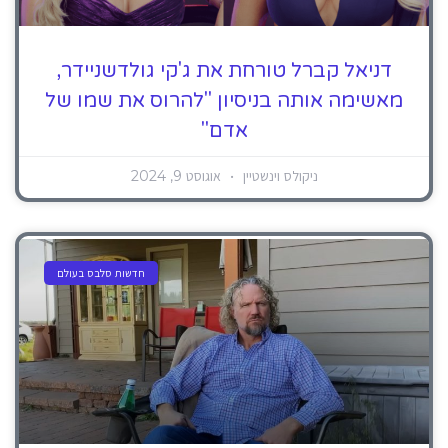
דניאל קברל טורחת את ג'קי גולדשניידר,
מאשימה אותה בניסיון "להרוס את שמו של
אדם"
ניקולס וינשטיין
אוגוסט 9, 2024
חדשות סלבס בעולם