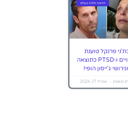
חדשות סלבס בעולם
ת'ני פרנקל טוענת
לעינויים ו-PTSD כתוצאה
ירושי ג'ייסון הופי!
ס וינשטיין
אפריל 17, 2024