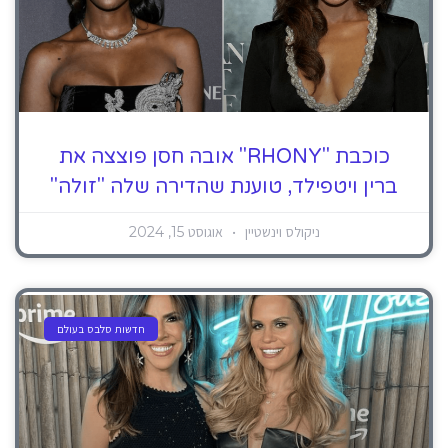
כוכבת "RHONY" אובה חסן פוצצה את
ברין ויטפילד, טוענת שהדירה שלה "זולה"
ניקולס וינשטיין
אוגוסט 15, 2024
חדשות סלבס בעולם