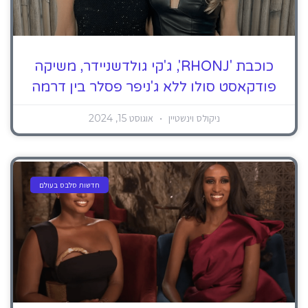
כוכבת 'RHONJ', ג'קי גולדשניידר, משיקה
פודקאסט סולו ללא ג'ניפר פסלר בין דרמה
ניקולס וינשטיין
אוגוסט 15, 2024
חדשות סלבס בעולם