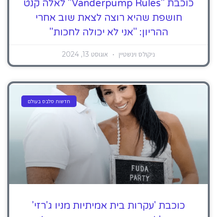
כוכבת "Vanderpump Rules" לאלה קנט
חושפת שהיא רוצה לצאת שוב אחרי
ההריון: "אני לא יכולה לחכות"
ניקולס וינשטיין
אוגוסט 13, 2024
חדשות סלבס בעולם
כוכבת 'עקרות בית אמיתיות מניו ג'רזי'