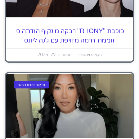
כוכבת "RHONY" רבקה מינקוף הודתה כי
זוממת דרמה מזויפת עם ג'נה ליונס
ניקולס וינשטיין
ספטמבר 27, 2024
חדשות סלבס בעולם