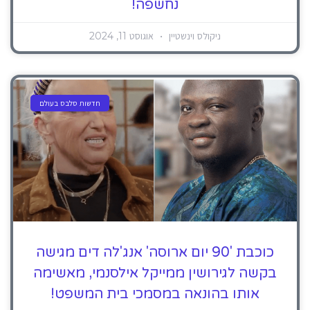
נחשפה!
ניקולס וינשטיין
אוגוסט 11, 2024
חדשות סלבס בעולם
כוכבת '90 יום ארוסה' אנג'לה דים מגישה
בקשה לגירושין ממייקל אילסנמי, מאשימה
אותו בהונאה במסמכי בית המשפט!