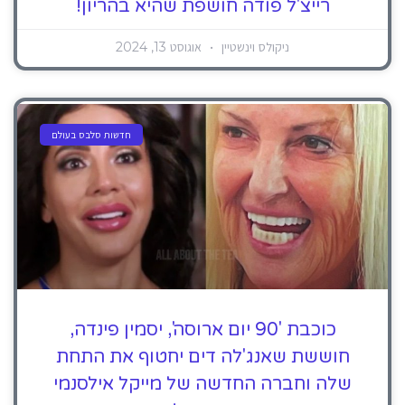
רייצ'ל פודה חושפת שהיא בהריון!
ניקולס וינשטיין
אוגוסט 13, 2024
חדשות סלבס בעולם
כוכבת '90 יום ארוסה', יסמין פינדה,
חוששת שאנג'לה דים יחטוף את התחת
שלה וחברה החדשה של מייקל אילסנמי