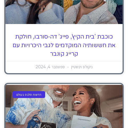
כוכבת 'בית הקיץ', פייג' דה-סורבו, חולקת
את חששותיה המוקדמים לגבי היכרויות עם
קרייג קונבר
ניקולס וינשטיין
ספטמבר 4, 2024
חדשות סלבס בעולם