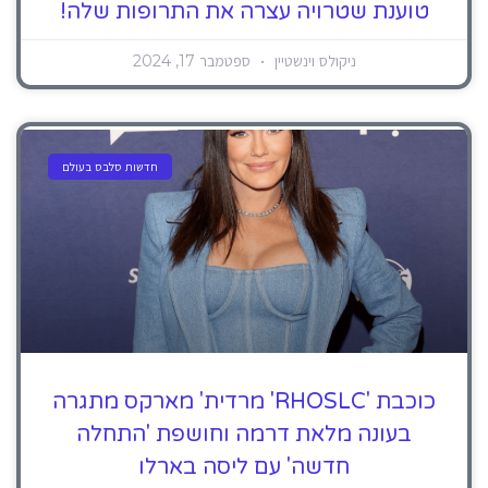
טוענת שטרויה עצרה את התרופות שלה!
ניקולס וינשטיין
ספטמבר 17, 2024
חדשות סלבס בעולם
כוכבת 'RHOSLC' מרדית' מארקס מתגרה
בעונה מלאת דרמה וחושפת 'התחלה
חדשה' עם ליסה בארלו