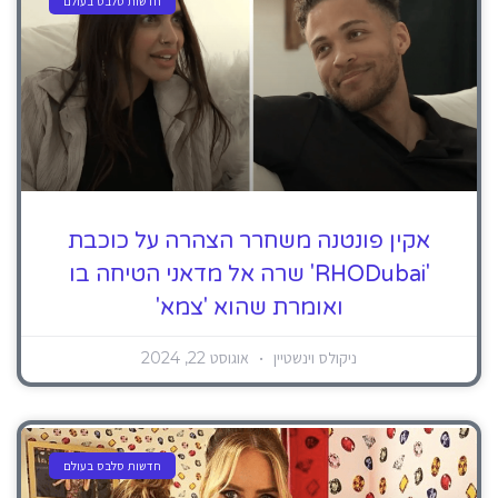
חדשות סלבס בעולם
אקין פונטנה משחרר הצהרה על כוכבת
'RHODubai' שרה אל מדאני הטיחה בו
ואומרת שהוא 'צמא'
ניקולס וינשטיין
אוגוסט 22, 2024
חדשות סלבס בעולם