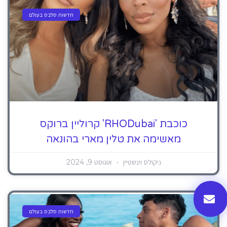
חדשות סלבס בעולם
כוכבת 'RHODubai' קרוליין ברוקס
מאשימה את טלין מארי בהונאה
ניקולס וינשטיין
אוגוסט 9, 2024
חדשות סלבס בעולם