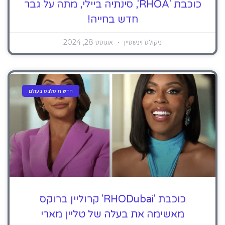
כוכבת 'RHOA', סינתיה ביילי, מתה על גבר
חדש בחייה!
ניקולס וינשטיין
אוגוסט 28, 2024
חדשות סלבס בעולם
כוכבת 'RHODubai' קרוליין ברוקס
מאשימה את בעלה של טליין מארי