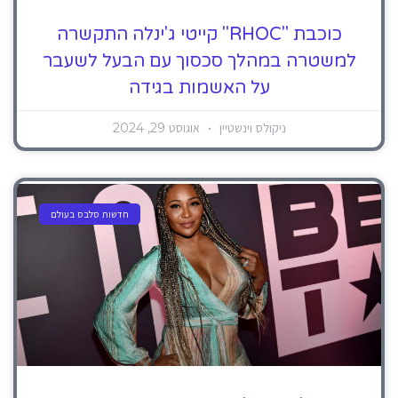
כוכבת "RHOC" קייטי ג'ינלה התקשרה
למשטרה במהלך סכסוך עם הבעל לשעבר
על האשמות בגידה
ניקולס וינשטיין
אוגוסט 29, 2024
חדשות סלבס בעולם