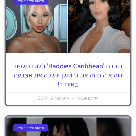
חדשות סלבס בעולם
כוכבת 'Baddies Caribbean' ג'לה חושפת
שהיא היכתה את גרטשן ונשכה את אצבעה
באיחוד!
ניקולס וינשטיין
ספטמבר 9, 2024
חדשות סלבס בעולם