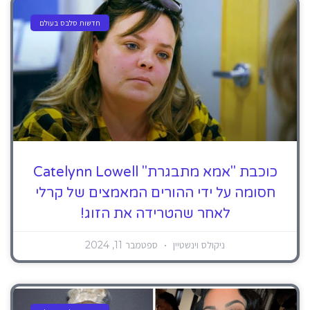
חדשות סלבס בעולם
כוכבת "אמא מתבגרת" Catelynn Lowell
חסומה על ידי ההורים המאמצים של קרלי
לאחר שהטרידה את הזוג!
ניקולס וינשטיין
ספטמבר 11, 2024