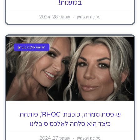
בגזענות!
ניקולס וינשטיין
אוגוסט 28, 2024
חדשות סלבס בעולם
שופטת טמרה, כוכבת 'RHOC', פותחת
כיצד היא סלחה לאלכסיס בלינו
ניקולס וינשטיין
אוגוסט 27, 2024