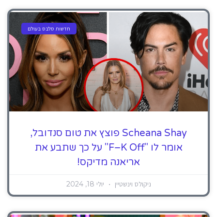
חדשות סלבס בעולם
Scheana Shay פוצץ את טום סנדובל,
אומר לו "F–K Off" על כך שתבע את
אריאנה מדיקס!
ניקולס וינשטיין
יולי 18, 2024