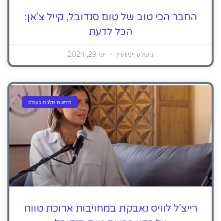
החבר הכי טוב של טום סנדובל, קייל צ'אן:
הכל לדעת
ניקולס וינשטיין
יוני 29, 2024
חדשות סלבס בעולם
רייצ'ל לוויס נאבקת במחויבות ארוכת טווח