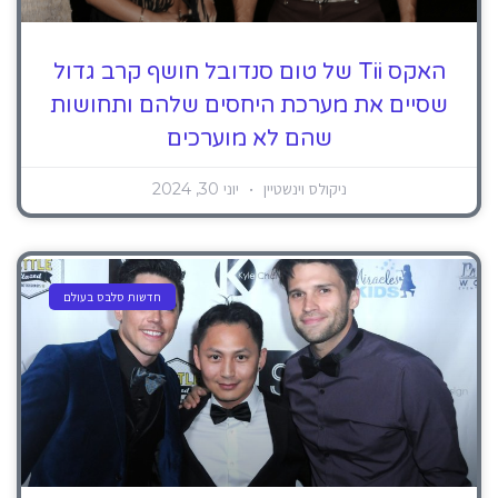
האקס Tii של טום סנדובל חושף קרב גדול
שסיים את מערכת היחסים שלהם ותחושות
שהם לא מוערכים
ניקולס וינשטיין
יוני 30, 2024
חדשות סלבס בעולם