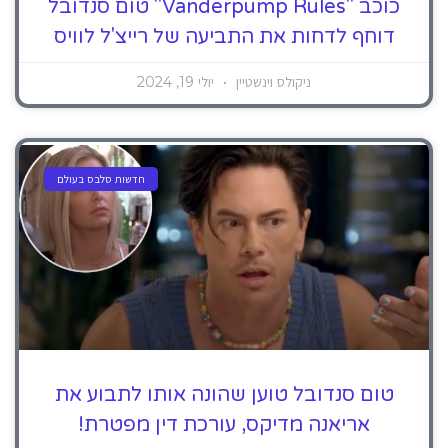
כוכב "Vanderpump Rules" טום סנדובל
דוחף לדחות את התביעה של רייצ'ל לוויס
ניקולס וינשטיין
יולי 19, 2024
חדשות סלבס בעולם
טום סנדובל טוען שהונה אותו לתבוע את
אריאנה מדיקס, עורכת דין מפטרת!