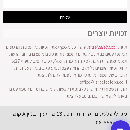
שליחה
זכויות יוצרים
אתר
.co.il
israelcelebs
עושה כל מאמץ לאתר זכויות על תמונות וסרטונים
המתפרסמים בו. אולם לעיתים התמונות והסרטונים מופצים ברחבי הרשת
ולא מתאפשרת הגעה למקור החומר הויזאולי, לכן בהתאם לסעיף 27א'
לחוק זכויות היוצרים כל אדם הרואה עצמו נפגע עקב בעלות על זכויות
היוצרים של תמונה או סרטון מוזמן לפנות להנהלת האתר
office@israelcelebs.co.il
הזכויות שמורות לחדשות סלבס. אין לעשות שימוש בחומרים המפורסמים
באתר ללא אישור בכתב מבעלי האתר.
מגדלי פלטינום | שדרות הרכס 13 מודיעין | בניין A קומה |
08-56554416