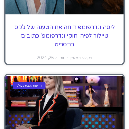
ליסה ונדרפומפ דוחה את הטענה של ג'קס
טיילור לפיה 'חוקי ונדרפומפ' כתובים
בתסריט
ניקולס וינשטיין
אפריל 26, 2024
חדשות סלבס בעולם