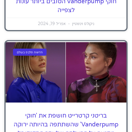
חוקי Vanderpump הטובים ביותר עונות
לצפייה
ניקולס וינשטיין
אפריל 19, 2024
חדשות סלבס בעולם
בריטני קרטרייט חושפת את 'חוקי
Vanderpump' שהשתתפה בהיותה ירוקה