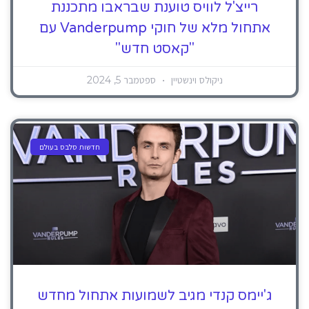
רייצ'ל לוויס טוענת שבראבו מתכננת
אתחול מלא של חוקי Vanderpump עם
"קאסט חדש"
ניקולס וינשטיין
ספטמבר 5, 2024
חדשות סלבס בעולם
ג'יימס קנדי ​​מגיב לשמועות אתחול מחדש