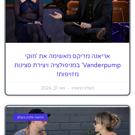
אריאנה מדיקס מאשימה את 'חוקי
Vanderpump' במניפולציה ויצירת סצינות
מזויפות!
ניקולס וינשטיין
מאי 31, 2024
חדשות סלבס בעולם