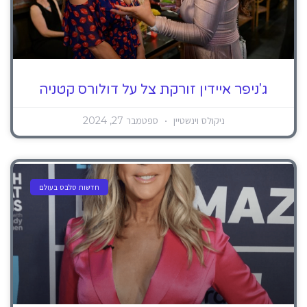
ג'ניפר איידין זורקת צל על דולורס קטניה
ניקולס וינשטיין
ספטמבר 27, 2024
חדשות סלבס בעולם