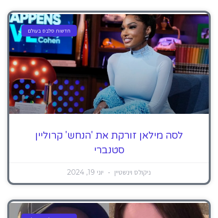
חדשות סלבס בעולם
לסה מילאן זורקת את 'הנחש' קרוליין
סטנברי
ניקולס וינשטיין
יוני 19, 2024