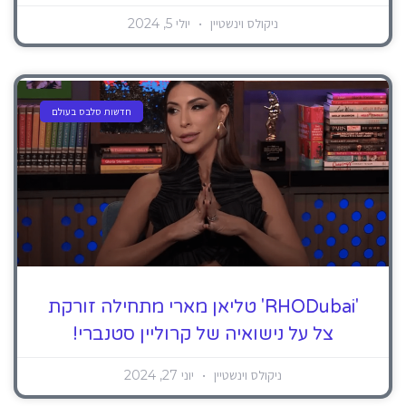
ניקולס וינשטיין
יולי 5, 2024
חדשות סלבס בעולם
'RHODubai' טליאן מארי מתחילה זורקת
צל על נישואיה של קרוליין סטנברי!
ניקולס וינשטיין
יוני 27, 2024