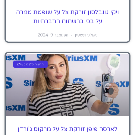
ויקי גונבלסון זורקת צל על שופטת טמרה
על בכי ברשתות החברתיות
ניקולס וינשטיין
ספטמבר 9, 2024
חדשות סלבס בעולם
לארסה פיפן זורקת צל על מרקוס ג'ורדן