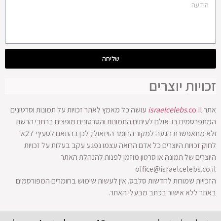
שליחה
זכויות יוצרים
אתר
.co.il
israelcelebs
עושה כל מאמץ לאתר זכויות על תמונות וסרטונים
המתפרסמים בו. אולם לעיתים התמונות והסרטונים מופצים ברחבי הרשת
ולא מתאפשרת הגעה למקור החומר הויזאולי, לכן בהתאם לסעיף 27א'
לחוק זכויות היוצרים כל אדם הרואה עצמו נפגע עקב בעלות על זכויות
היוצרים של תמונה או סרטון מוזמן לפנות להנהלת האתר
office@israelcelebs.co.il
הזכויות שמורות לחדשות סלבס. אין לעשות שימוש בחומרים המפורסמים
באתר ללא אישור בכתב מבעלי האתר.