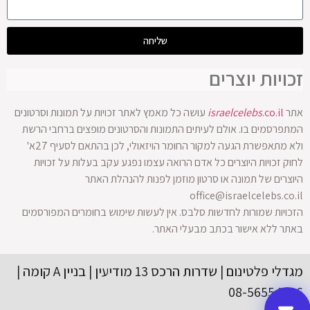
שליחה
זכויות יוצרים
אתר
.co.il
israelcelebs
עושה כל מאמץ לאתר זכויות על תמונות וסרטונים
המתפרסמים בו. אולם לעיתים התמונות והסרטונים מופצים ברחבי הרשת
ולא מתאפשרת הגעה למקור החומר הויזאולי, לכן בהתאם לסעיף 27א'
לחוק זכויות היוצרים כל אדם הרואה עצמו נפגע עקב בעלות על זכויות
היוצרים של תמונה או סרטון מוזמן לפנות להנהלת האתר
office@israelcelebs.co.il
הזכויות שמורות לחדשות סלבס. אין לעשות שימוש בחומרים המפורסמים
באתר ללא אישור בכתב מבעלי האתר.
מגדלי פלטינום | שדרות הרכס 13 מודיעין | בניין A קומה |
08-56554416