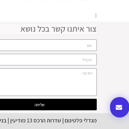
[
צור איתנו קשר בכל נושא
שליחה
מגדלי פלטינום | שדרות הרכס 13 מודיעין | בניין A קומה | 08-56554416