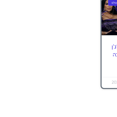
ולם
'ן
ה