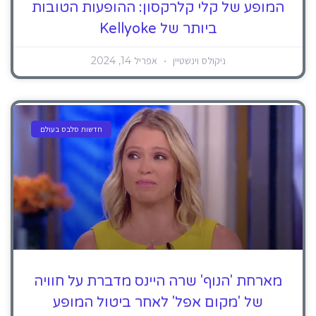
המופע של קלי קלרקסון: ההופעות הטובות
ביותר של Kellyoke
ניקולס וינשטיין
אפריל 14, 2024
חדשות סלבס בעולם
מארחת 'הנוף' שרה היינס מדברת על חוויה
של 'מקום אפל' לאחר ביטול המופע