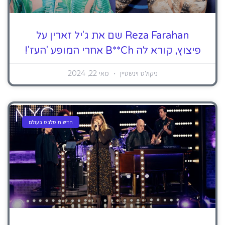
Reza Farahan שם את ג'יל זארין על
פיצוץ, קורא לה B**ch אחרי המופע 'העז'!
ניקולס וינשטיין
מאי 22, 2024
חדשות סלבס בעולם