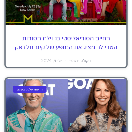
החיים הסוריאליסטיים: וילת הסודות
הטריילר מציג את המופע של קים זולז'אק
ניקולס וינשטיין
יולי 4, 2024
חדשות סלבס בעולם