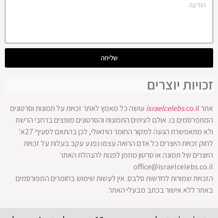
שליחה
זכויות יוצרים
אתר
.co.il
israelcelebs
עושה כל מאמץ לאתר זכויות על תמונות וסרטונים
המתפרסמים בו. אולם לעיתים התמונות והסרטונים מופצים ברחבי הרשת
ולא מתאפשרת הגעה למקור החומר הויזאולי, לכן בהתאם לסעיף 27א'
לחוק זכויות היוצרים כל אדם הרואה עצמו נפגע עקב בעלות על זכויות
היוצרים של תמונה או סרטון מוזמן לפנות להנהלת האתר
office@israelcelebs.co.il
הזכויות שמורות לחדשות סלבס. אין לעשות שימוש בחומרים המפורסמים
באתר ללא אישור בכתב מבעלי האתר.