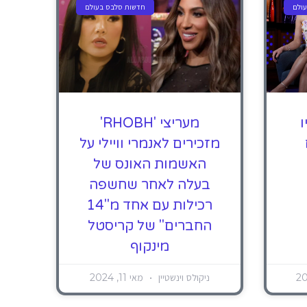
ולם
חדשות סלבס בעולם
ו
מעריצי 'RHOBH'
מזכירים לאנמרי וויילי על
האשמות האונס של
בעלה לאחר שחשפה
רכילות עם אחד מ"14
החברים" של קריסטל
מינקוף
ניקולס וינשטיין
מאי 11, 2024