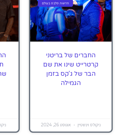
חדשות סלבס בעולם
החברים של בריטני
הח
קרטרייט שינו את שם
חו
הבר של ג'קס בזמן
שהי
הגמילה
ניקולס וינשטיין
אוגוסט 26, 2024
ניקו