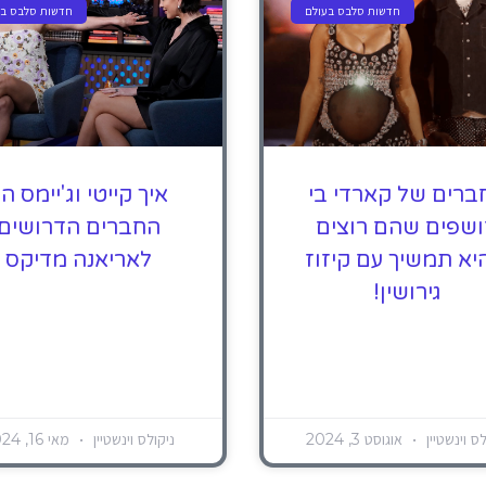
חדשות סלבס בעולם
חדשות סלבס בע
ברים של קארדי בי
איך קייטי וג'יימס הי
שפים שהם רוצים
החברים הדרושים
א תמשיך עם קיזוז
לאריאנה מדיקס
גירושין!
לס וינשטיין
אוגוסט 3, 2024
ניקולס וינשטיין
מאי 16, 2024