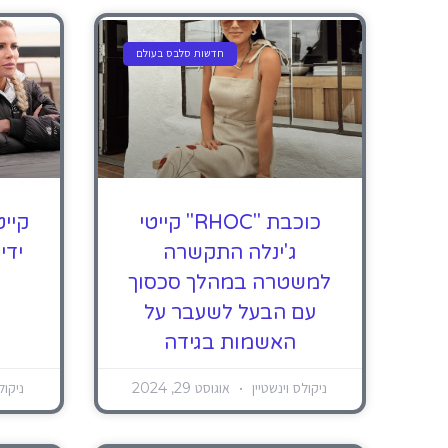
חדשות סלבס בעולם
כוכבת "RHOC" קייטי
קייט
ג'ינלה התקשרה
ידי
למשטרה במהלך סכסוך
עם הבעל לשעבר על
האשמות בגידה
ניקולס וינשטיין
אוגוסט 29, 2024
ניקול