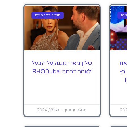
ולם
חדשות סלבס בעולם
את
טלין מארי מגנה על הבעל
ב-
לאחר דרמה RHODubai
ניקולס וינשטיין
יולי 19, 2024