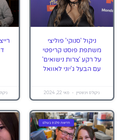
ניקול 'סנוקי' פוליצי
רייצ
משתפת פוסט קריפטי
די
על רקע 'צרות נישואים'
עם הבעל ג'יוני לאוואל
ניקולס וינשטיין
מאי 22, 2024
ניקול
חדשות סלבס בעולם