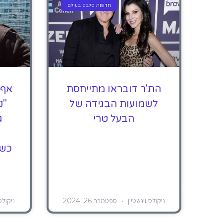
חדשות סלבס בעולם
הת'ר דובראו מתייחסת
אף 
לשמועות הבגידה של
"נ
הבעל טרי
ג
כשה
ניקולס וינשטיין
ספטמבר 26, 2024
ניקולס