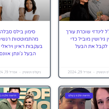
'ל לינדזי שוכרת עורך
סימון בילס סבלה
ן גירושין מוביל כדי
מהתמוטטות רגשי
לקבל את הבעל
בעקבות ראיון ויראלי
הבעל ג'ונתן אוונס
ס וינשטיין
אפריל 29, 2024
ניקולס וינשטיין
אפריל 19, 2024
חדשות סלבס בעולם
חדשות סלבס בע