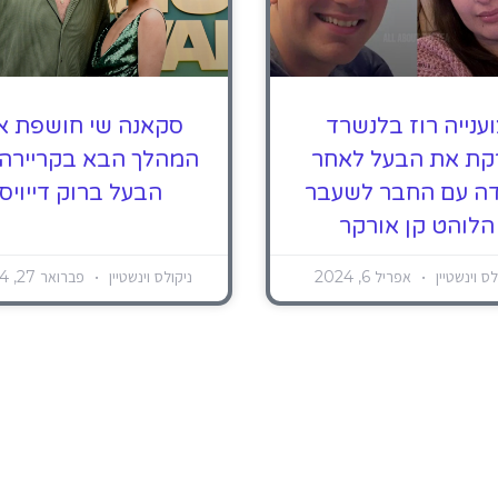
ענייה רוז בלנשרד
סקאנה שי חושפת א
קת את הבעל לאחר
המהלך הבא בקריירה
דה עם החבר לשעבר
הבעל ברוק דייויס
הלוהט קן אורקר
לס וינשטיין
אפריל 6, 2024
ניקולס וינשטיין
פברואר 27, 2024