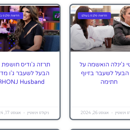
חדשות סלבס בעולם
חדשות סלבס בע
י ג'ינלה הואשמה על
תרזה ג'ודיס חושפת 
 הבעל לשעבר בזיוף
הבעל לשעבר ג'ו מד 
חתימה
RHONJ Husband
ס וינשטיין
אוגוסט 26, 2024
ניקולס וינשטיין
אוגוסט 17, 2024