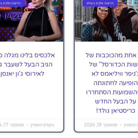
חדשות סלבס בעולם
חדשות סלבס בע
אחת מהכוכבות של
אלכסיס בלינו מגלה כ
שות הכדורסל" של
הגיב הבעל לשעבר ג'
'ניפר וויליאמס לא
לאירוסי ג'ון יאנסן
הופיעה לחתונתה
שמועות הסתחררו
על הבעל החדש
כריסטיאן גולד!
 וינשטיין
ספטמבר 19, 2024
ניקולס וינשטיין
ספטמבר 17, 2024