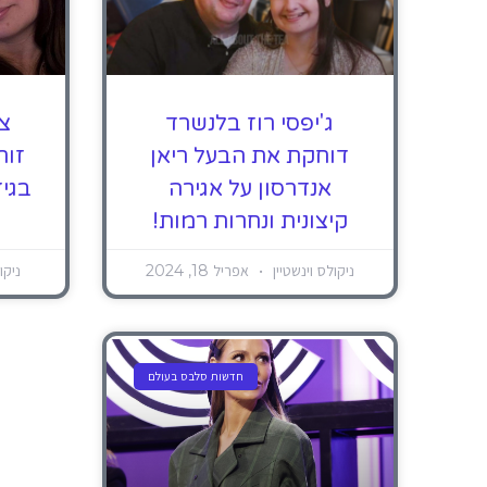
ג'יפסי רוז בלנשרד
צו
דוחקת את הבעל ריאן
זור
אנדרסון על אגירה
בגי
קיצונית ונחרות רמות!
ניקולס וינשטיין
אפריל 18, 2024
ניקו
חדשות סלבס בעולם