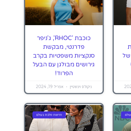
כוכבת 'RHOC', ג'ניפר
ת
פדרנטי, מבקשת
 של
סנקציות משפטיות בקרב
גירושים מבולגן עם הבעל
הפרוד!
ניקולס וינשטיין
אפריל 19, 2024
ולם
חדשות סלבס בעולם