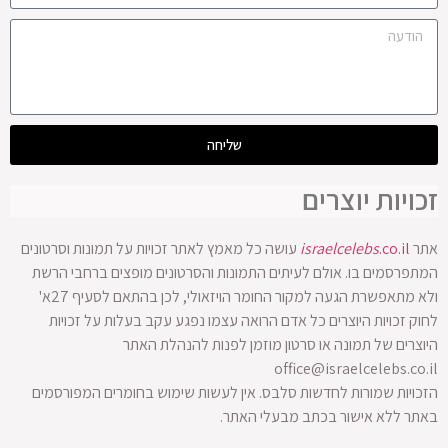
שליחה
זכויות יוצרים
אתר
.co.il
israelcelebs
עושה כל מאמץ לאתר זכויות על תמונות וסרטונים
המתפרסמים בו. אולם לעיתים התמונות והסרטונים מופצים ברחבי הרשת
ולא מתאפשרת הגעה למקור החומר הויזאולי, לכן בהתאם לסעיף 27א'
לחוק זכויות היוצרים כל אדם הרואה עצמו נפגע עקב בעלות על זכויות
היוצרים של תמונה או סרטון מוזמן לפנות להנהלת האתר
office@israelcelebs.co.il
הזכויות שמורות לחדשות סלבס. אין לעשות שימוש בחומרים המפורסמים
באתר ללא אישור בכתב מבעלי האתר.