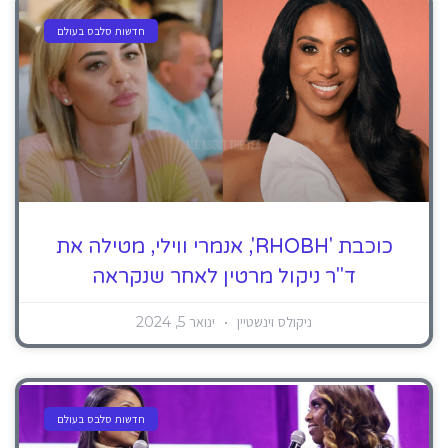
חדשות סלבס בעולם
כוכבת 'RHOBH', אנמרי ווילי, מטילה את
ד"ר ניקול מרטין לאחר שנקראה
ניקולס וינשטיין
ינואר 5, 2024
חדשות סלבס בעולם