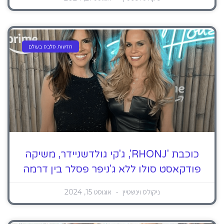
חדשות סלבס בעולם
כוכבת 'RHONJ', ג'קי גולדשניידר, משיקה
פודקאסט סולו ללא ג'ניפר פסלר בין דרמה
ניקולס וינשטיין
אוגוסט 15, 2024