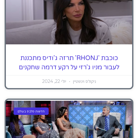
כוכבת 'RHONJ' תרזה ג'ודיס מתכננת
לעבור מניו ג'רזי על רקע דרמה שחקנים
ניקולס וינשטיין
יולי 22, 2024
חדשות סלבס בעולם