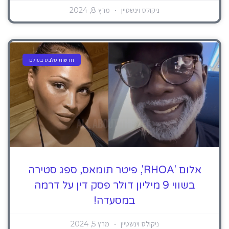
ניקולס וינשטיין
מרץ 8, 2024
חדשות סלבס בעולם
אלום 'RHOA', פיטר תומאס, ספג סטירה
בשווי 9 מיליון דולר פסק דין על דרמה
במסעדה!
ניקולס וינשטיין
מרץ 5, 2024