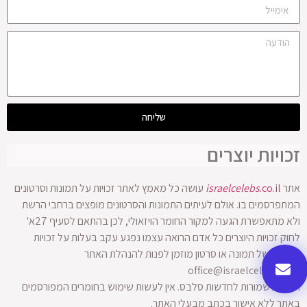
שליחה
זכויות יוצרים
אתר
.co.il
israelcelebs
עושה כל מאמץ לאתר זכויות על תמונות וסרטונים
המתפרסמים בו. אולם לעיתים התמונות והסרטונים מופצים ברחבי הרשת
ולא מתאפשרת הגעה למקור החומר הויזאולי, לכן בהתאם לסעיף 27א'
לחוק זכויות היוצרים כל אדם הרואה עצמו נפגע עקב בעלות על זכויות
היוצרים של תמונה או סרטון מוזמן לפנות להנהלת האתר
office@israelcelebs.co.il
הזכויות שמורות לחדשות סלבס. אין לעשות שימוש בחומרים המפורסמים
באתר ללא אישור בכתב מבעלי האתר.