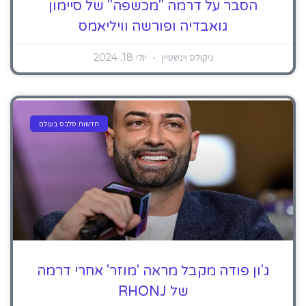
הסבר על דרמה "מכשפה" של סיימון
גואבדיה ופורשה וויליאמס
ניקולס וינשטיין
יולי 18, 2024
חדשות סלבס בעולם
ג'ון פודה מקבל מראה 'מוזר' אחרי דרמה
של RHONJ