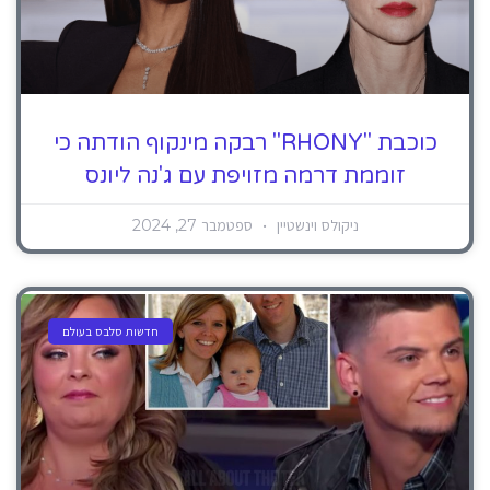
כוכבת "RHONY" רבקה מינקוף הודתה כי
זוממת דרמה מזויפת עם ג'נה ליונס
ניקולס וינשטיין
ספטמבר 27, 2024
חדשות סלבס בעולם