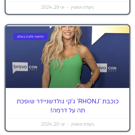
ניקולס וינשטיין
יוני 29, 2024
חדשות סלבס בעולם
כוכבת 'RHONJ' ג'קי גולדשניידר שופכת
תה על דרמה!
ניקולס וינשטיין
יוני 20, 2024