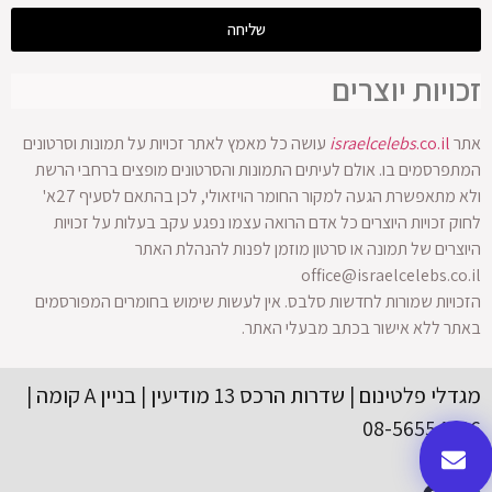
שליחה
זכויות יוצרים
אתר
.co.il
israelcelebs
עושה כל מאמץ לאתר זכויות על תמונות וסרטונים
המתפרסמים בו. אולם לעיתים התמונות והסרטונים מופצים ברחבי הרשת
ולא מתאפשרת הגעה למקור החומר הויזאולי, לכן בהתאם לסעיף 27א'
לחוק זכויות היוצרים כל אדם הרואה עצמו נפגע עקב בעלות על זכויות
היוצרים של תמונה או סרטון מוזמן לפנות להנהלת האתר
office@israelcelebs.co.il
הזכויות שמורות לחדשות סלבס. אין לעשות שימוש בחומרים המפורסמים
באתר ללא אישור בכתב מבעלי האתר.
מגדלי פלטינום | שדרות הרכס 13 מודיעין | בניין A קומה |
08-56554416