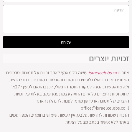
שליחה
זכויות יוצרים
אתר
.co.il
israelcelebs
עושה כל מאמץ לאתר זכויות על תמונות וסרטונים
המתפרסמים בו. אולם לעיתים התמונות והסרטונים מופצים ברחבי הרשת
ולא מתאפשרת הגעה למקור החומר הויזאולי, לכן בהתאם לסעיף 27א'
לחוק זכויות היוצרים כל אדם הרואה עצמו נפגע עקב בעלות על זכויות
היוצרים של תמונה או סרטון מוזמן לפנות להנהלת האתר
office@israelcelebs.co.il
הזכויות שמורות לחדשות סלבס. אין לעשות שימוש בחומרים המפורסמים
באתר ללא אישור בכתב מבעלי האתר.