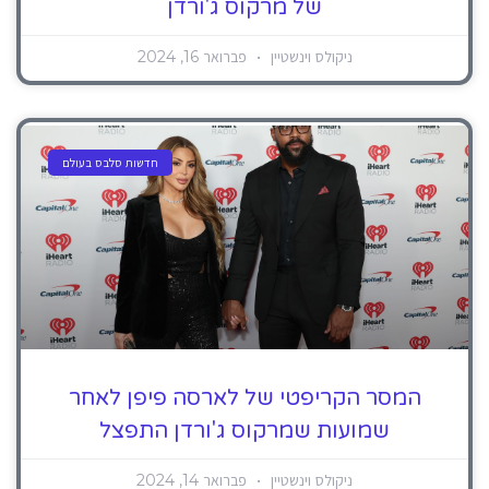
של מרקוס ג'ורדן
ניקולס וינשטיין
פברואר 16, 2024
חדשות סלבס בעולם
המסר הקריפטי של לארסה פיפן לאחר
שמועות שמרקוס ג'ורדן התפצל
ניקולס וינשטיין
פברואר 14, 2024