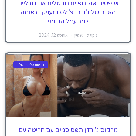
שופטים אולימפיים מבטלים את מדליית
הארד של ג'ורדן צ'ילס ומעניקים אותה
למתעמל הרומני
ניקולס וינשטיין
אוגוסט 12, 2024
חדשות סלבס בעולם
מרקוס ג'ורדן תפס סמים עם חריטה עם