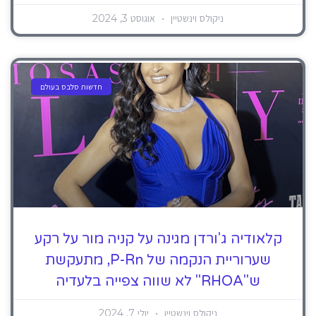
ניקולס וינשטיין
אוגוסט 3, 2024
חדשות סלבס בעולם
קלאודיה ג'ורדן מגינה על קניה מור על רקע
שערוריית הנקמה של P-Rn, מתעקשת
ש"RHOA" לא שווה צפייה בלעדיה
ניקולס וינשטיין
יולי 7, 2024