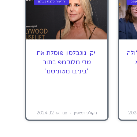
ולם
חדשות סלבס בעולם
ולה
ויקי גונבלסון פוסלת את
טדי מלנקמפ בתור
'בימבו מטומטם'
ניקולס וינשטיין
פברואר 12, 2024