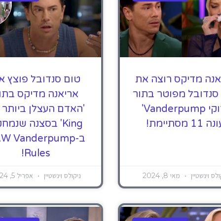
אנה מדיקס רוצה את
טום סנדובל פוצץ א
סנדובל מפוטר בתור
אריאנה מדיקס בתו
'חוקי Vanderpump'
ה 11 מסתיימת!
King' בסצנה שנמח
ב-W Vanderpump
Rules!
ולס וינשטיין
מאי 8, 2024
ניקולס וינשטיין
אפריל 5, 2024