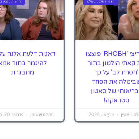
חדשות סלבס בעולם
חדשות סלבס בע
מעריצי 'RHOBH' פוצצו
דאגות דלעת אלנה על
קאתי הילטון בתור
להיגמר בתור אמא
'חסרת לב' על כך
מתבגרת
ביטלה את הפחד
ריאותי של סאטון
סטראקה!
לס וינשטיין
מרץ 15, 2024
ניקולס וינשטיין
פברואר 20, 2024