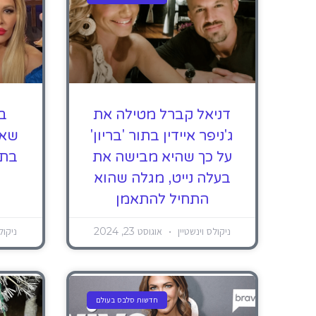
דניאל קברל מטילה את
בר
ג'ניפר איידין בתור 'בריון'
שאנ
על כך שהיא מבישה את
בתו
בעלה נייט, מגלה שהוא
התחיל להתאמן
ניקולס וינשטיין
אוגוסט 23, 2024
ניקול
חדשות סלבס בעולם