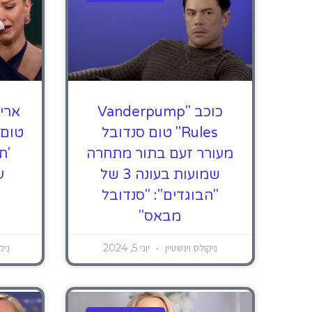
כוכב "Vanderpump
ארי
Rules" טום סנדובל
טום 
מעורר זעם בתור מתחרה
שמועות בעונה 3 של
עונ
"הבוגדים": "סנדובל
מבאס"
ניקולס וינשטיין
יוני 5, 2024
ניק