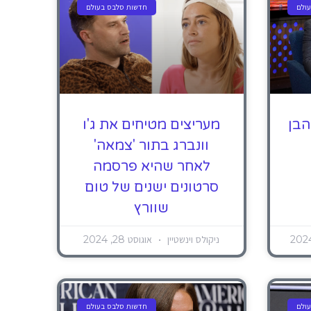
ולם
חדשות סלבס בעולם
הבן
מעריצים מטיחים את ג'ו
וונברג בתור 'צמאה'
לאחר שהיא פרסמה
סרטונים ישנים של טום
שוורץ
ניקולס וינשטיין
אוגוסט 28, 2024
ולם
חדשות סלבס בעולם