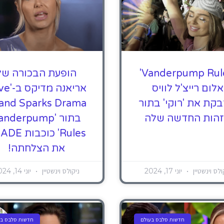
'Vanderpump Rules'
הופעת הבכורה של
אלום רייצ'ל לוויס
אריאנה מד
קת את 'רוקי' בתור
הות החדשה שלה
בתור 'nderpump
Rules' כוכבו
את הצלחתה!
ולס וינשטיין
יוני 17, 2024
ניקולס וינשטיין
יוני 14, 2024
חדשות סלבס בעולם
חדשות סלבס בע