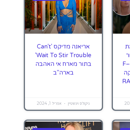
ת
אריאנה מדיקס 'Can't
ר
Wait To Stir Trouble'
'האדם העצלן ביותר F–
בתור מארח אי האהבה
קה
בארה"ב
RA
ניקולס וינשטיין
אפריל 1, 2024