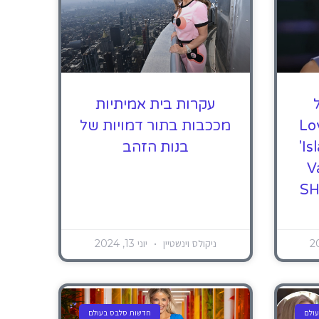
עקרות בית אמיתיות
יקס ב-'Love
מככבות בתור דמויות של
Island Sparks Drama'
בנות הזהב
Va
ת SHADE
ניקולס וינשטיין
יוני 13, 2024
ולם
חדשות סלבס בעולם