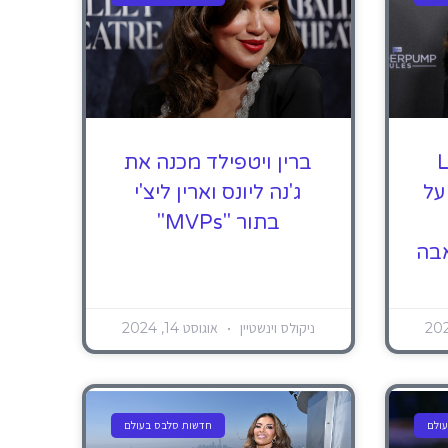
L
ברין ויטפילד מכנה את
על
ג'נה ליונס וארין ליצ'י
בתור "MVPs"
ניקולס וינשטיין
אוגוסט 14, 2024
ולם
חדשות סלבס בעולם