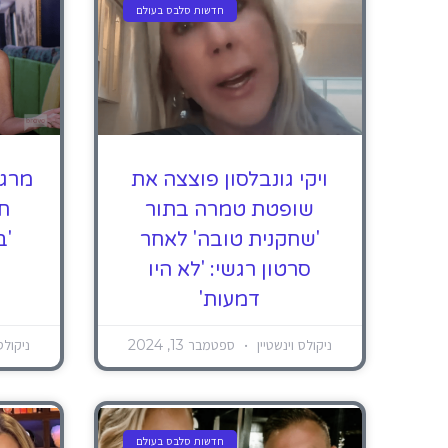
חדשות סלבס בעולם
ויקי גונבלסון פוצצה את
מרגר
שופטת טמרה בתור
תר
'שחקנית טובה' לאחר
'ב
סרטון רגשי: 'לא היו
דמעות'
ניקולס וינשטיין
ספטמבר 13, 2024
ניקולס
חדשות סלבס בעולם