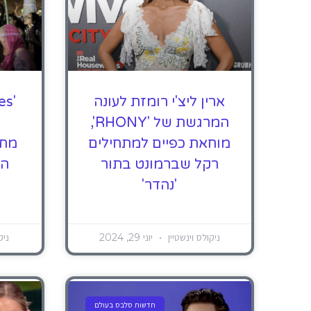
ארין ליצ'י רומזת לעונה
המרגשת של 'RHONY',
מוחאת כפיים למתחילים
מחב
רקל שברמונט בתור
הז
'נהדר'
ניקולס וינשטיין
יוני 29, 2024
ניק
חדשות סלבס בעולם