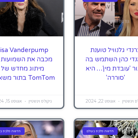
נדי גלנוויל טוענת
isa Vanderpump
די כהן השתמש בה
מכבה את השמועות 
ר 'עובדת מין'… היא
מיתוג מחדש של
'סוררה'
TomTom בתור משאבה
ס וינשטיין
אוגוסט 22, 2024
ניקולס וינשטיין
אוגוסט 15, 2024
חדשות סלבס בעולם
חדשות סלבס בע