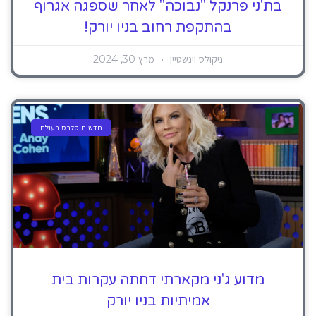
בת'ני פרנקל "נבוכה" לאחר שספגה אגרוף
בהתקפת רחוב בניו יורק!
ניקולס וינשטיין
מרץ 30, 2024
חדשות סלבס בעולם
מדוע ג'ני מקארתי דחתה עקרות בית
אמיתיות בניו יורק