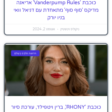
כוכבת 'Vanderpump Rules' אריאנה
מדיקס 'סוף סוף' מתאחדת עם דניאל וואי
בניו יורק
ניקולס וינשטיין
אוגוסט 2, 2024
חדשות סלבס בעולם
כוכבת 'RHONY', ברין ויטפילד, עורכת סיור